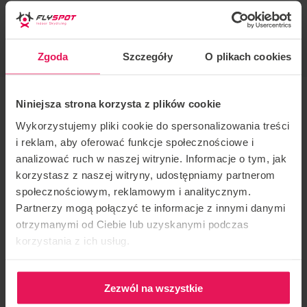
STYLE DE COACHING
Belly, Static, Dynamic
Zgoda
Szczegóły
O plikach cookies
Niniejsza strona korzysta z plików cookie
Entraîneur : Radek Meduna
Wykorzystujemy pliki cookie do spersonalizowania treści
i reklam, aby oferować funkcje społecznościowe i
Lieu : Flyspot Wroclaw
analizować ruch w naszej witrynie. Informacje o tym, jak
korzystasz z naszej witryny, udostępniamy partnerom
Date :
05-07.05.2023
społecznościowym, reklamowym i analitycznym.
Partnerzy mogą połączyć te informacje z innymi danymi
Camp organisé par l’entraîneur Radek Meduna au
otrzymanymi od Ciebie lub uzyskanymi podczas
Flyspot Wrocław. Si vous souhaitez rejoindre le camp,
korzystania z ich usług.
envoyez-nous un courriel à l’adresse suivante :
camps@flyspot.com
Zezwól na wszystkie