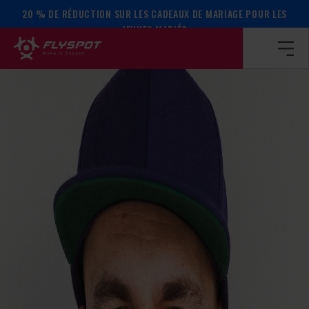
20 % DE RÉDUCTION SUR LES CADEAUX DE MARIAGE POUR LES
Page d’accueil
/
Calendrier des événements
/
Le camp de Ra
JEUNES MARIÉS