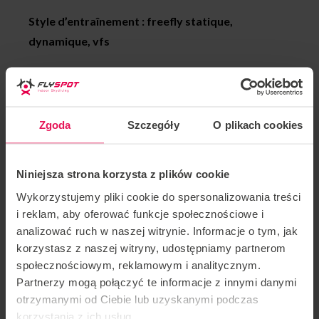
Style d’entraînement : freefly statique,
dynamique, vfs
Les réalisations de Martin :
2018 médaille d’or Sakura Cup, team: Flyspot
Zgoda
Szczegóły
O plikach cookies
Unlimited, Catégorie Dynamic 2way
2017 médaille d’argent FAI World Championship,
Niniejsza strona korzysta z plików cookie
équipe: Mad Ravens, Catégorie: Dynamic 4way
Wykorzystujemy pliki cookie do spersonalizowania treści
i reklam, aby oferować funkcje społecznościowe i
2016 médaille de bronze FAI World Cup, Kategoria:
analizować ruch w naszej witrynie. Informacje o tym, jak
Freestyle
korzystasz z naszej witryny, udostępniamy partnerom
społecznościowym, reklamowym i analitycznym.
2015 Médaille d’or White Nights, team: Mad Ravens,
Partnerzy mogą połączyć te informacje z innymi danymi
Kategoria Dynamic 4way
otrzymanymi od Ciebie lub uzyskanymi podczas
korzystania z ich usług.