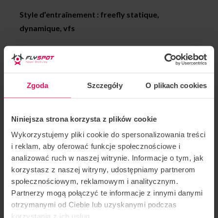
Style d’entraînement : freefly statique,
dynamique, vfs
Les réalisations de Martin :
2018 médaille d’or Sakura Cup, team: Flyspot
Zgoda
Szczegóły
O plikach cookies
Unlimited, Catégorie Dynamic 2way
2017 médaille d’argent FAI World Championship,
Niniejsza strona korzysta z plików cookie
équipe: Mad Ravens, Catégorie: Dynamic 4way
Wykorzystujemy pliki cookie do spersonalizowania treści
i reklam, aby oferować funkcje społecznościowe i
2016 médaille de bronze FAI World Cup, Kategoria:
analizować ruch w naszej witrynie. Informacje o tym, jak
Freestyle
korzystasz z naszej witryny, udostępniamy partnerom
społecznościowym, reklamowym i analitycznym.
2015 Médaille d’or White Nights, team: Mad Ravens,
Partnerzy mogą połączyć te informacje z innymi danymi
Kategoria Dynamic 4way
otrzymanymi od Ciebie lub uzyskanymi podczas
korzystania z ich usług.