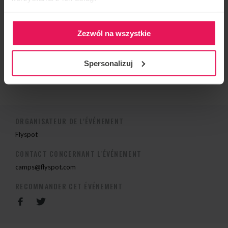
2013 Médaille d’argent Knights of Prague, team: Mad
Ravens, Kategoria Dynamic 4way
Zezwól na wszystkie
Si vous souhaitez rejoindre le camp ou avez des
questions, veuillez nous contacter à
Spersonalizuj
camps@flyspot.com
ORGANISATEUR DE L'ÉVÉNEMENT
Flyspot
CONTACT CONCERNANT L'ÉVÉNEMENT
camps@flyspot.com
RECOMMANDER CET ÉVÉNEMENT