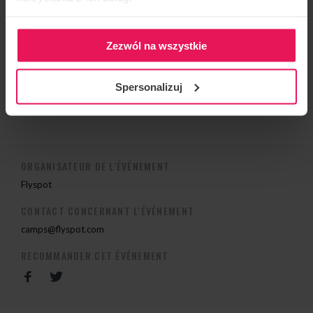
2013 Médaille d’argent Knights of Prague, team: Mad
Ravens, Kategoria Dynamic 4way
Zezwól na wszystkie
Si vous souhaitez rejoindre le camp ou avez des
questions, veuillez nous contacter à
Spersonalizuj
camps@flyspot.com
ORGANISATEUR DE L'ÉVÉNEMENT
Flyspot
CONTACT CONCERNANT L'ÉVÉNEMENT
camps@flyspot.com
RECOMMANDER CET ÉVÉNEMENT