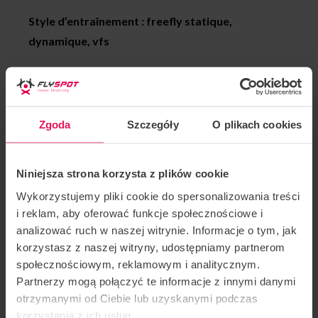
Style d’entraînement : freefly statique,
dynamique, vfs
Les réalisations de Martin :
2018 médaille d’or Sakura Cup, team: Flyspot
Zgoda
Szczegóły
O plikach cookies
Unlimited, Catégorie Dynamic 2way
2017 médaille d’argent FAI World Championship,
Niniejsza strona korzysta z plików cookie
équipe: Mad Ravens, Catégorie: Dynamic 4way
Wykorzystujemy pliki cookie do spersonalizowania treści
i reklam, aby oferować funkcje społecznościowe i
2016 médaille de bronze FAI World Cup, Kategoria:
analizować ruch w naszej witrynie. Informacje o tym, jak
Freestyle
korzystasz z naszej witryny, udostępniamy partnerom
społecznościowym, reklamowym i analitycznym.
2015 Médaille d’or White Nights, team: Mad Ravens,
Partnerzy mogą połączyć te informacje z innymi danymi
Kategoria Dynamic 4way
otrzymanymi od Ciebie lub uzyskanymi podczas
korzystania z ich usług.