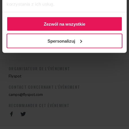
2013 Médaille d’argent Knights of Prague, team: Mad
korzystania z ich usług.
Ravens, Kategoria Dynamic 4way
Zezwól na wszystkie
Si vous souhaitez rejoindre le camp ou avez des
questions, veuillez nous contacter à
camps@flyspot.com
Spersonalizuj
ORGANISATEUR DE L'ÉVÉNEMENT
Flyspot
CONTACT CONCERNANT L'ÉVÉNEMENT
camps@flyspot.com
RECOMMANDER CET ÉVÉNEMENT