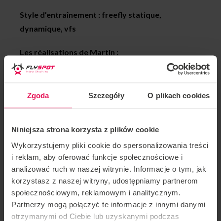
Style d’entraînement : freefly statique,
dynamique, vfs
Les réalisations de Martin :
2018 médaille d’or Sakura Cup, team: Flyspot
Unlimited, Catégorie Dynamic 2way
Zgoda
Szczegóły
O plikach cookies
2017 médaille d’argent FAI World Championship,
équipe: Mad Ravens, Catégorie: Dynamic 4way
Niniejsza strona korzysta z plików cookie
Wykorzystujemy pliki cookie do spersonalizowania treści
2016 médaille de bronze FAI World Cup, Kategoria:
i reklam, aby oferować funkcje społecznościowe i
Freestyle
analizować ruch w naszej witrynie. Informacje o tym, jak
korzystasz z naszej witryny, udostępniamy partnerom
2015 Médaille d’or White Nights, team: Mad Ravens,
społecznościowym, reklamowym i analitycznym.
Kategoria Dynamic 4way
Partnerzy mogą połączyć te informacje z innymi danymi
otrzymanymi od Ciebie lub uzyskanymi podczas