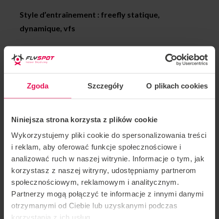
Style d’entraînement : freefly statique,
dynamique, vfs
Les réalisations de Martin :
2018 médaille d’or Sakura Cup, team: Flyspot
Zgoda
Szczegóły
O plikach cookies
Unlimited, Catégorie Dynamic 2way
2017 médaille d’argent FAI World Championship,
Niniejsza strona korzysta z plików cookie
équipe: Mad Ravens, Catégorie: Dynamic 4way
Wykorzystujemy pliki cookie do spersonalizowania treści
i reklam, aby oferować funkcje społecznościowe i
2016 médaille de bronze FAI World Cup, Kategoria:
analizować ruch w naszej witrynie. Informacje o tym, jak
Freestyle
korzystasz z naszej witryny, udostępniamy partnerom
społecznościowym, reklamowym i analitycznym.
2015 Médaille d’or White Nights, team: Mad Ravens,
Partnerzy mogą połączyć te informacje z innymi danymi
Kategoria Dynamic 4way
otrzymanymi od Ciebie lub uzyskanymi podczas
korzystania z ich usług.