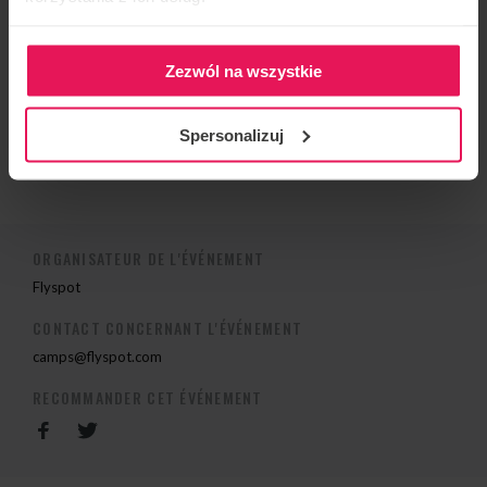
2013 Médaille d’argent Knights of Prague, team: Mad
Ravens, Kategoria Dynamic 4way
Zezwól na wszystkie
Si vous souhaitez rejoindre le camp ou avez des
questions, veuillez nous contacter à
Spersonalizuj
camps@flyspot.com
ORGANISATEUR DE L'ÉVÉNEMENT
Flyspot
CONTACT CONCERNANT L'ÉVÉNEMENT
camps@flyspot.com
RECOMMANDER CET ÉVÉNEMENT