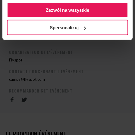
vous souhaitez rejoindre ce camp ou avez des
Zezwól na wszystkie
questions, veuillez nous contacter à
camps@flyspot.com
Spersonalizuj
ORGANISATEUR DE L'ÉVÉNEMENT
Flyspot
CONTACT CONCERNANT L'ÉVÉNEMENT
camps@flyspot.com
RECOMMANDER CET ÉVÉNEMENT
LE PROCHAIN ÉVÉNEMENT