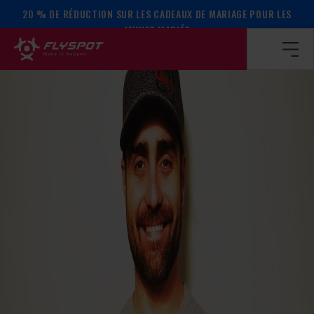
20 % DE RÉDUCTION SUR LES CADEAUX DE MARIAGE POUR LES
Page d’accueil
/
Calendrier des événements
/
Le camp de Ji
JEUNES MARIÉS