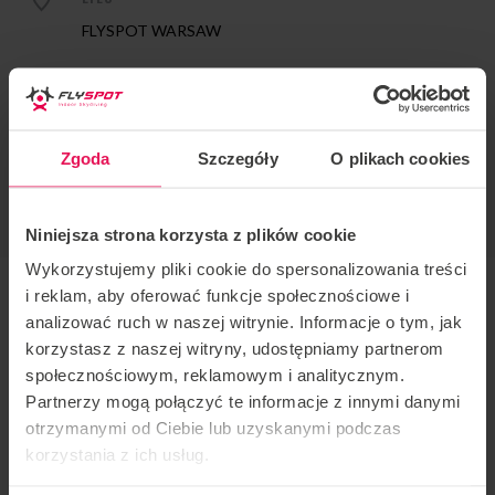
FLYSPOT WARSAW
ENTRAÎNEUR
Jimmy McCarthy
Zgoda
Szczegóły
O plikach cookies
STYLE DE COACHING
Static, Dynamic
Niniejsza strona korzysta z plików cookie
Wykorzystujemy pliki cookie do spersonalizowania treści
i reklam, aby oferować funkcje społecznościowe i
analizować ruch w naszej witrynie. Informacje o tym, jak
Entraîneur :
Jimmy McCarthy
korzystasz z naszej witryny, udostępniamy partnerom
społecznościowym, reklamowym i analitycznym.
Lieu : Flyspot Varsovie
Partnerzy mogą połączyć te informacje z innymi danymi
otrzymanymi od Ciebie lub uzyskanymi podczas
Date :
03-07.04.2023
korzystania z ich usług.
Nous invitons Pro à chaque étape de l’avancement. Si