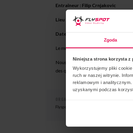
Entraîneur : Filip Crnjakovic
Lieu : Flyspot Varsovie
Date :
19-22.01.2023
Zgoda
Le multiple champion de vol dynamique
Niniejsza strona korzysta z
Nous invitons Pro à chaque étape de l
Wykorzystujemy pliki cookie 
des questions, veuillez nous contacter
ruch w naszej witrynie. Inf
reklamowym i analitycznym. 
uzyskanymi podczas korzysta
ORGANISATEUR DE L'ÉVÉNEMENT
Flyspot