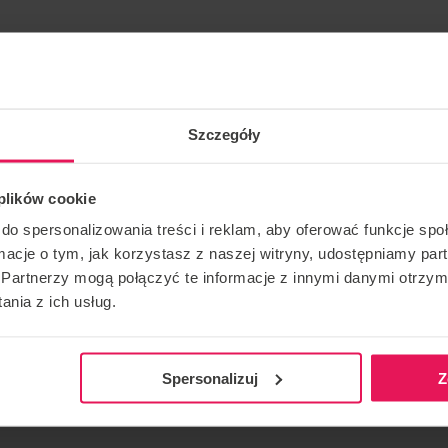
Szczegóły
 Filip Crnjakovic à nouveau à Varsovie!
 plików cookie
’avancement. Si vous souhaitez rejoindre ce camp ou avez
do spersonalizowania treści i reklam, aby oferować funkcje sp
 à
camps@flyspot.com
ormacje o tym, jak korzystasz z naszej witryny, udostępniamy p
Partnerzy mogą połączyć te informacje z innymi danymi otrzym
nia z ich usług.
CONTACT CONCERNANT L'ÉVÉNEMENT
RECOMMA
camps@flyspot.com
Spersonalizuj
Z