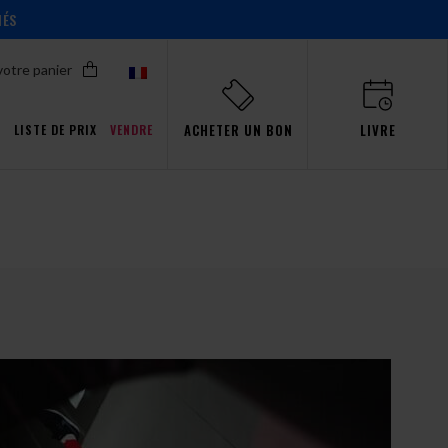
IÉS
votre panier
ACHETER UN BON
LIVRE
T
LISTE DE PRIX
VENDRE
Promotions pour Pro
ent!
ent!
ent!
ent!
s
aw
événements
Simulateur
passion
Gdańsk