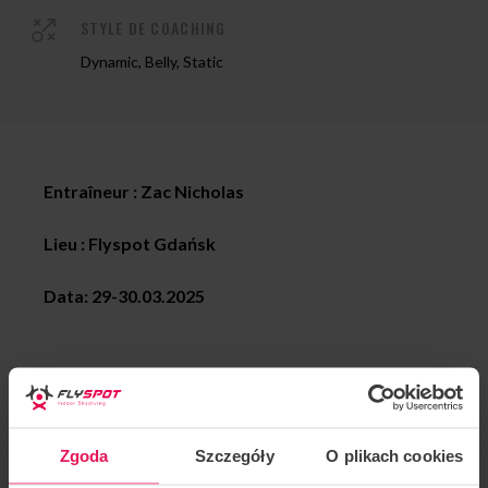
STYLE DE COACHING
Dynamic, Belly, Static
Entraîneur : Zac Nicholas
Lieu : Flyspot Gdańsk
Data: 29-30.03.2025
Vous êtes invités à rejoindre le premier coach de
Flyspot, Zac Nicholas.
Le camp se déroulera dans notre nouveau tunnel à
Zgoda
Szczegóły
O plikach cookies
Gdansk !