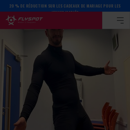
20 % DE RÉDUCTION SUR LES CADEAUX DE MARIAGE POUR LES
Page d’accueil
/
Calendrier des événements
/
Camp de Zac N
JEUNES MARIÉS