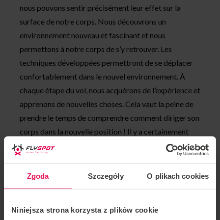
nous pouvons sentir précisément leur effet sur la
surface de notre corps. Nous découvrons un
environnement nouveau et fascinant et nous
permettons à notre corps de s’y retrouver. Les
techniques développées permettront de se déplacer
confortablement dans le nouvel environnement. À
chaque étape du vol, nous acquérons de l’expérience et
apprenons de nouvelles choses. Cela vaut la peine de
prendre le temps de comprendre comment diriger son
corps dans la nouvelle position ! Il y a certainement
quelque chose d’intéressant pour tout le monde dans
ces activités.
Zgoda
Szczegóły
O plikach cookies
Pendant l’atelier, il y a trois participants et un
instructeur dans le tunnel. Cela nous permet de
voler plus pour moins cher !
Niniejsza strona korzysta z plików cookie