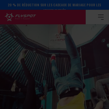
20 % DE RÉDUCTION SUR LES CADEAUX DE MARIAGE POUR LES
Page d’accueil
/
Calendrier des événements
/
ATELIER SUR 
JEUNES MARIÉS