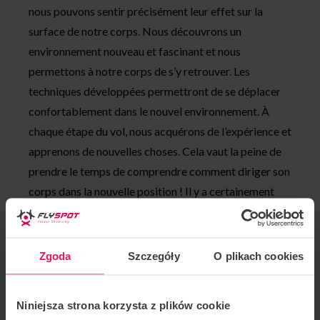
nous pouvons sentir précisément leur effet sur la
surface de notre corps. Nous découvrons un
environnement nouveau et fascinant et nous
permettons à notre corps de s’y retrouver. Les
techniques développées permettront de se déplacer
confortablement dans le nouvel environnement. À
chaque étape du vol, nous acquérons de l’expérience et
apprenons de nouvelles choses. Cela vaut la peine de
prendre le temps de comprendre comment diriger son
corps dans la nouvelle position ! Il y a certainement
quelque chose d’intéressant pour tout le monde dans
ces activités.
Zgoda
Szczegóły
O plikach cookies
Pendant l’atelier, il y a trois participants et un
instructeur dans le tunnel. Cela nous permet de
voler plus pour moins cher !
Niniejsza strona korzysta z plików cookie