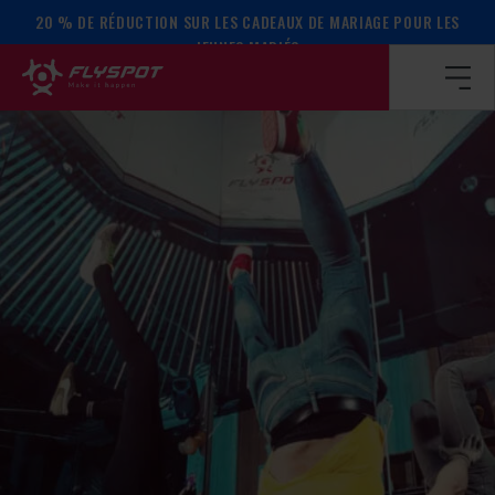
20 % DE RÉDUCTION SUR LES CADEAUX DE MARIAGE POUR LES
Page d’accueil
/
Calendrier des événements
/
ATELIER SUR 
JEUNES MARIÉS