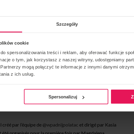
du vol, nous acquérons de l’expérience et apprenons de
de prendre le temps de comprendre comment diriger son
a certainement quelque chose d’intéressant pour tout le
Szczegóły
 plików cookie
cipants et un instructeur dans le tunnel. Cela nous
do spersonalizowania treści i reklam, aby oferować funkcje sp
er !
ormacje o tym, jak korzystasz z naszej witryny, udostępniamy p
Partnerzy mogą połączyć te informacje z innymi danymi otrzym
IER ?
nia z ich usług.
ercice en tunnel
er
 (si vous n’avez pas votre propre équipement)
Spersonalizuj
Z
al créé par l’équipe de
@wpadnijpolatac
et dirigé par Kasia
ont été organisés pour la première fois par Magdalena