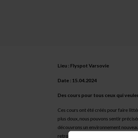
Lieu : Flyspot Varsovie
Date : 15.04.2024
Des cours pour tous ceux qui veulen
Ces cours ont été créés pour faire litté
plus doux, nous pouvons sentir précisé
découvrons un environnement nouveau e
retrouver. Les techniques développées