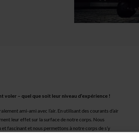
t voler – quel que soit leur niveau d’expérience !
ralement ami-ami avec l’air. En utilisant des courants d’air
ment leur effet sur la surface de notre corps. Nous
t fascinant et nous permettons à notre corps de s’y
 permettront de se déplacer confortablement dans le