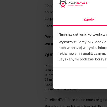
nouvel environnement. À chaque étape 
nouvelles choses. Cela vaut la peine 
corps dans la nouvelle position ! Il y 
Zgoda
monde dans ces activités.
Niniejsza strona korzysta z
Pendant l’atelier, il y a trois parti
Wykorzystujemy pliki cookie 
permet de voler plus pour moins ch
ruch w naszej witrynie. Inf
reklamowym i analitycznym. 
QUE COMPREND LE PRIX DE L’ATEL
uzyskanymi podczas korzysta
la formation et l’établissement d’un plan d’ex
la supervision d’un instructeur pendant l’ateli
la location d’une combinaison et d’un casque
15 minutes d’activité dans le tunnel
l’accès aux vidéos des cours
discussion post-formation
L’atelier d’équilibre est un cours origin
Bereska, instructrice de Flyspot. Ils 