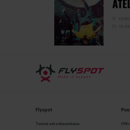
ATE
FLYSP
22/04
Flyspot
Pou
Tunnel aérodynamique
Offr