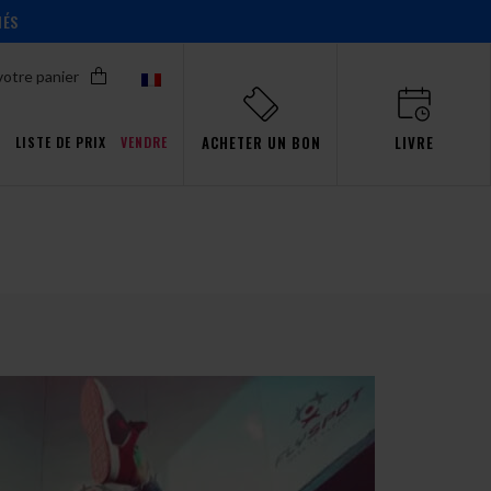
IÉS
votre panier
ACHETER UN BON
LIVRE
T
LISTE DE PRIX
VENDRE
Promotions pour Pro
ent!
ent!
ent!
ent!
s
aw
événements
Simulateur
passion
Gdańsk