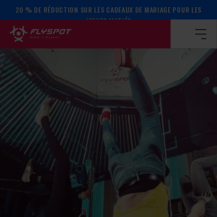
20 % DE RÉDUCTION SUR LES CADEAUX DE MARIAGE POUR LES
Page d’accueil
/
Calendrier des événements
/
ATELIER SUR 
JEUNES MARIÉS