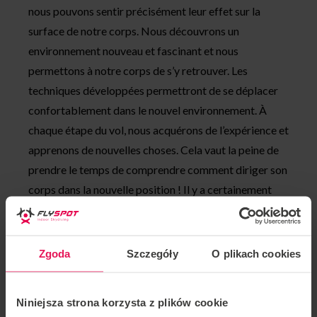
nous pouvons sentir précisément leur effet sur la
surface de notre corps. Nous découvrons un
environnement nouveau et fascinant et nous
permettons à notre corps de s’y retrouver. Les
techniques développées permettront de se déplacer
confortablement dans le nouvel environnement. À
chaque étape du vol, nous acquérons de l’expérience et
apprenons de nouvelles choses. Cela vaut la peine de
prendre le temps de comprendre comment diriger son
corps dans la nouvelle position ! Il y a certainement
quelque chose d’intéressant pour tout le monde dans
ces activités.
Zgoda
Szczegóły
O plikach cookies
Pendant l’atelier, il y a trois participants et un
instructeur dans le tunnel. Cela nous permet de
voler plus pour moins cher !
Niniejsza strona korzysta z plików cookie