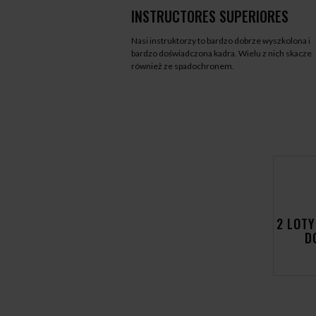
INSTRUCTORES SUPERIORES
Nasi instruktorzy to bardzo dobrze wyszkolona i
bardzo doświadczona kadra. Wielu z nich skacze
również ze spadochronem.
2 LOTY
D