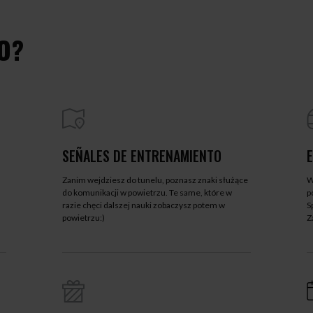
O?
SEÑALES DE ENTRENAMIENTO
Zanim wejdziesz do tunelu, poznasz znaki służące
W
do komunikacji w powietrzu. Te same, które w
p
razie chęci dalszej nauki zobaczysz potem w
S
powietrzu:)
Z