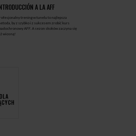
INTRODUCCIÓN A LA AFF
rofesjonalny trening w tunelu to najlepsza
etoda, by z szybko i z sukcesem zrobić kurs
padochronowy AFF. A sezon skoków zaczyna się
uż wiosną!
DLA
ĄCYCH