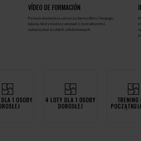
VÍDEO DE FORMACIÓN
Po locie dostaniesz od nas za darmo film z Twojego
P
latania, który możesz omówić z instruktorem i
m
wykorzystać w celach szkoleniowych.
s
j
 DLA 1 OSOBY
4 LOTY DLA 1 OSOBY
TRENING 
OROSŁEJ
DOROSŁEJ
POCZĄTKUJ