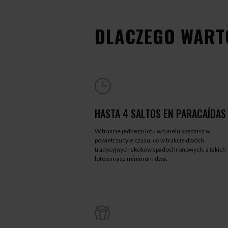
DLACZEGO WART
HASTA 4 SALTOS EN PARACAÍDAS
W trakcie jednego lotu w tunelu spędzisz w
powietrzu tyle czasu, co w trakcie dwóch
tradycyjnych skoków spadochronowych, a takich
lotów masz minimum dwa.