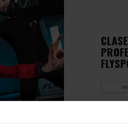
CLASE
PROFE
FLYSP
VER