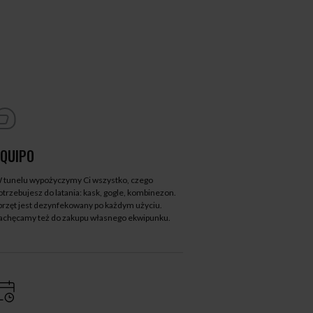
EQUIPO
 tunelu wypożyczymy Ci wszystko, czego
otrzebujesz do latania: kask, gogle, kombinezon.
przęt jest dezynfekowany po każdym użyciu.
achęcamy też do zakupu własnego ekwipunku.