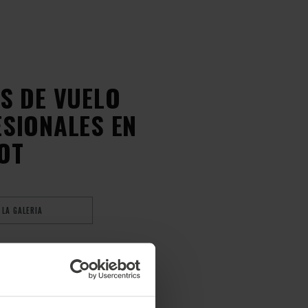
S DE VUELO
SIONALES EN
OT
 LA GALERIA