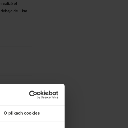
realizó el
r debajo de 1 km
O plikach cookies