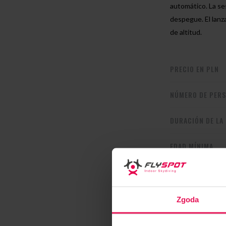
automático. La ses
despegue. El lanz
de altitud.
PRECIO EN PLN
NÚMERO DE PER
DURACIÓN DE LA
EDAD MÍNIMA
INCLUYE
Zgoda