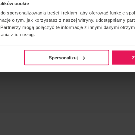
 plików cookie
do spersonalizowania treści i reklam, aby oferować funkcje sp
FLYSPOT VARSOVIA
ormacje o tym, jak korzystasz z naszej witryny, udostępniamy p
Partnerzy mogą połączyć te informacje z innymi danymi otrzym
nia z ich usług.
Spersonalizuj
Z
VALES DE PEDIDO
ME RESERVO