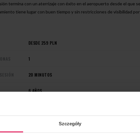
ión termina con un aterrizaje con éxito en el aeropuerto desde el que se 
amiento tiene lugar con buen tiempo y sin restricciones de visibilidad po
DESDE 259 PLN
SONAS
1
 SESIÓN
20 MINUTOS
6 AÑOS
BREVE FORMACIÓN INTRODUCTORIA
CUIDADO DEL INSTRUCTOR
Szczegóły
CERTIFICADO