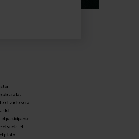
uctor
xplicará las
e el vuelo será
a del
 el participante
 el vuelo, el
l piloto