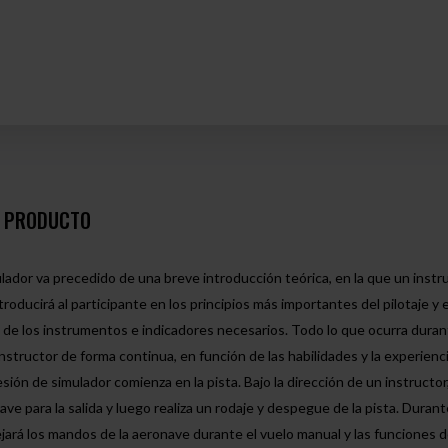
L PRODUCTO
ulador va precedido de una breve introducción teórica, en la que un instr
oducirá al participante en los principios más importantes del pilotaje y e
 de los instrumentos e indicadores necesarios. Todo lo que ocurra durant
nstructor de forma continua, en función de las habilidades y la experienci
esión de simulador comienza en la pista. Bajo la dirección de un instructor,
ave para la salida y luego realiza un rodaje y despegue de la pista. Durante
jará los mandos de la aeronave durante el vuelo manual y las funciones de