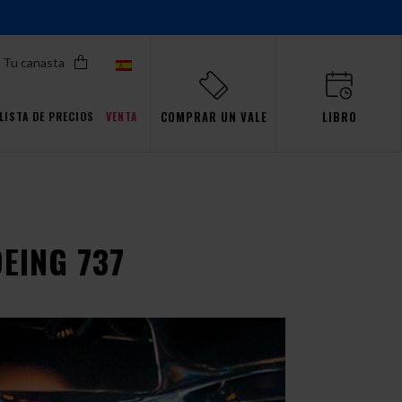
Tu canasta
COMPRAR UN VALE
LIBRO
LISTA DE PRECIOS
VENTA
Promociones para Pro
 nivel de avance!
 nivel de avance!
 nivel de avance!
 nivel de avance!
es
aw
Simulador
eventos
Gdańsk
pasión
EING 737