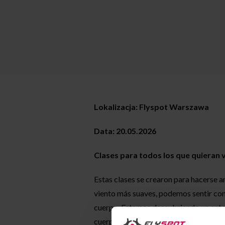
Lokalizacja: Flyspot Warszawa
Data: 20.05.2026
Clases para todos los que quieran vo
Estas clases se crearon para hacerse am
viento más suaves, podemos sentir con 
cuerpo. Estamos descubriendo un ento
cuerpos se encuentren a sí mismos en é