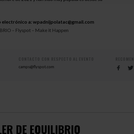
o electrónico a:
wpadnijpolatac@gmail.com
RIO – Flyspot – Make it Happen
CONTACTO CON RESPECTO AL EVENTO
RECOMEN
camps@flyspot.com
LER DE EQUILIBRIO