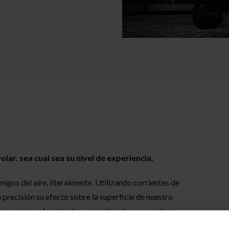
lar, sea cual sea su nivel de experiencia.
igos del aire, literalmente. Utilizando corrientes de
precisión su efecto sobre la superficie de nuestro
rno nuevo y fascinante y permitiendo que nuestros
l. Las técnicas desarrolladas permitirán moverse