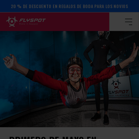
20 % DE DESCUENTO EN REGALOS DE BODA PARA LOS NOVIOS
Página de inicio
/
Calendario de actos
/
Primero de mayo en F