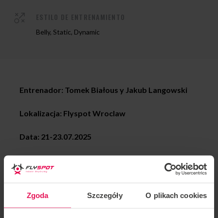
ESTILO DE ENTRENAMIENTO
Belly, Static, Dynamic
Entrenador: Tomek Białous y Jakub Langowski
Lokalizacja: Flyspot Wroclaw
Data: 21-23.07.2025
Nos gustaría invitarte al campamento organizado por
Tom Bialous y Jakub Langowski –
CAMPAMENTOS
DE VERANO: Langowsky & Tomsky on TOUR
.
Zgoda
Szczegóły
O plikach cookies
Un campamento para proflyers de cualquier nivel.