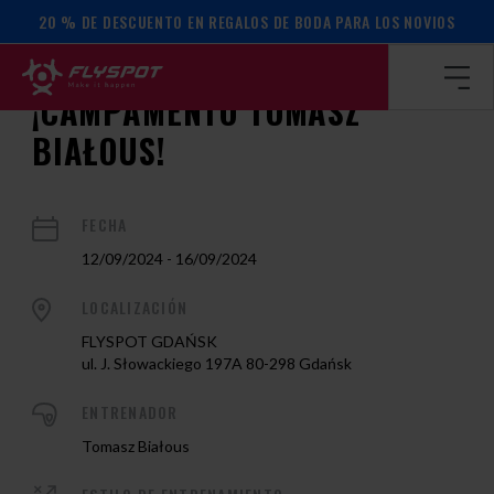
20 % DE DESCUENTO EN REGALOS DE BODA PARA LOS NOVIOS
Página de inicio
/
Calendario de actos
/
¡Campamento Tomasz
¡CAMPAMENTO TOMASZ
BIAŁOUS!
FECHA
12/09/2024 - 16/09/2024
LOCALIZACIÓN
FLYSPOT GDAŃSK
ul. J. Słowackiego 197A 80-298 Gdańsk
ENTRENADOR
Tomasz Białous