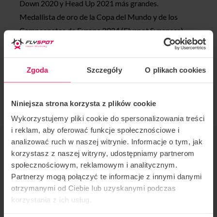
Down 2020 y Head Up 2021 más grandes.
Medallista de oro de la Copa del Mundo y de los
Campeonatos de Europa 2024 (Flyspot Synapses)
¡Invita a volar a todos los niveles, desde principiantes
hasta ninjas del túnel!
Zgoda
Szczegóły
O plikach cookies
Si desea unirse a este campamento o tiene alguna
pregunta, contáctenos en
camps@flyspot.com
Niniejsza strona korzysta z plików cookie
Wykorzystujemy pliki cookie do spersonalizowania treści
i reklam, aby oferować funkcje społecznościowe i
ORGANIZADOR DE EVENTOS
analizować ruch w naszej witrynie. Informacje o tym, jak
korzystasz z naszej witryny, udostępniamy partnerom
CONTACTO CON RESPECTO AL EVENTO
społecznościowym, reklamowym i analitycznym.
Partnerzy mogą połączyć te informacje z innymi danymi
RECOMENDAR ESTE EVENTO
otrzymanymi od Ciebie lub uzyskanymi podczas
korzystania z ich usług.