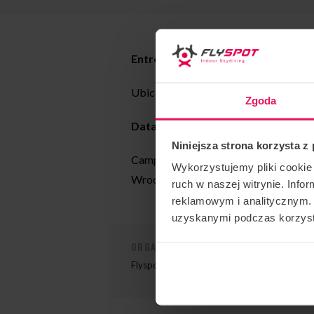
Entrenador: Radek Meduna
Ubicación: Flyspot Wrocław
Zgoda
Data:
10-12.10.2025
Niniejsza strona korzysta z
Campamento organizado periódicamen
Wykorzystujemy pliki cookie 
Wrocław para equipos Junior de la Re
ruch w naszej witrynie. Inf
reklamowym i analitycznym. 
uzyskanymi podczas korzysta
ORGANIZADOR DE EVENTOS
Flyspot