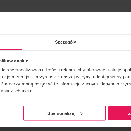
Szczegóły
 plików cookie
te por el entrenador Radek Meduna en Flyspot
do spersonalizowania treści i reklam, aby oferować funkcje sp
pública Checa.
ormacje o tym, jak korzystasz z naszej witryny, udostępniamy p
Partnerzy mogą połączyć te informacje z innymi danymi otrzym
nia z ich usług.
CONTACTO CON RESPECTO AL EVENTO
RECOMEN
camps@flyspot.com
Spersonalizuj
Z