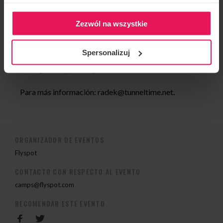
que hay que llegar antes de las 11h30. La última sesión
termina el domingo a las 18.00 horas.
Zezwól na wszystkie
Todos los niveles de vuelo son bienvenidos.
Spersonalizuj
principiante
avanzada (dinámica, estática)
Para más información:
radek@tunneltime.net
.
ORGANIZADOR DE EVENTOS
Flyspot
CONTACTO CON RESPECTO AL EVENTO
camps@flyspot.com
RECOMENDAR ESTE EVENTO