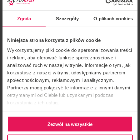
Estilos de entrenamiento
:
todos los niveles de
vuelo dinámico, estático y libre
.
Zgoda
Szczegóły
O plikach cookies
Logros
Fabián:
Niniejsza strona korzysta z plików cookie
Más de 2000 horas en el túnel
Wykorzystujemy pliki cookie do spersonalizowania treści
i reklam, aby oferować funkcje społecznościowe i
Más de 10 años de coaching profesional en el túnel
analizować ruch w naszej witrynie. Informacje o tym, jak
korzystasz z naszej witryny, udostępniamy partnerom
Aproximadamente 2500 saltos
społecznościowym, reklamowym i analitycznym.
Partnerzy mogą połączyć te informacje z innymi danymi
Ganador de numerosas competiciones, incluso como
otrzymanymi od Ciebie lub uzyskanymi podczas
compañero de equipo de Rafael Schwaiger.
korzystania z ich usług.
Si está interesado en participar en el campamento,
Zezwól na wszystkie
póngase en contacto con nosotros:
camps@flyspot.com
.