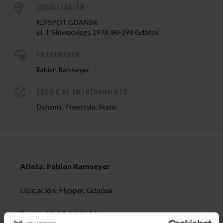
LOCALIZACIÓN
FLYSPOT GDAŃSK
ul. J. Słowackiego 197A 80-298 Gdańsk
ENTRENADOR
Fabian Ramseyer
ESTILO DE ENTRENAMIENTO
Dynamic, Freestyle, Static
Atleta: Fabian Ramseyer
Ubicación: Flyspot Gdańsk
Fecha:
12-17.02.2024