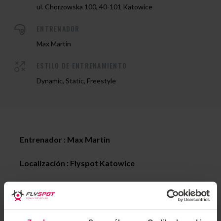
ul. Chorzowska 100, 40-101 Katowice
ENTRENADOR
Max Martin
ESTILO DE ENTRENAMIENTO
Dynamic, Static, Freestyle
Entrenador : Max Martin
Localización : Flyspot
Katowice
Data: 17-21.02.2025
Styl coachingu: All levels dynamic and static, freestyle