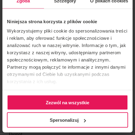
Zgoda
Szczegóły
O plikach cookies
Max jest coachem tunelowym i skoczkiem
spadochronowym od wielu lat. Bral udział w wielu
Niniejsza strona korzysta z plików cookie
międzynarodowych zawodach, a podczas ostatnich
Wykorzystujemy pliki cookie do spersonalizowania treści
Mistrzostw Europy 2nd FAI European Indoor
i reklam, aby oferować funkcje społecznościowe i
analizować ruch w naszej witrynie. Informacje o tym, jak
Skydiving Championships w kwietniu 2022, zajął 1
korzystasz z naszej witryny, udostępniamy partnerom
miejsce w kategorii Dynamic 2 Way, wraz ze swoim
społecznościowym, reklamowym i analitycznym.
teammatem Rafaelem Schwaiger z drużyny Germany
Partnerzy mogą połączyć te informacje z innymi danymi
1 ,oraz drugie miejsce w rozgrywanym w tym samym
otrzymanymi od Ciebie lub uzyskanymi podczas
czasie Pucharze Świata.
korzystania z ich usług.
Jeśli jesteś zainteresowany udzialem w jego campie,
skontaktuj się z nami:
camps@flyspot.com
Zezwól na wszystkie
Spersonalizuj
ORGANIZADOR DE EVENTOS
Flyspot