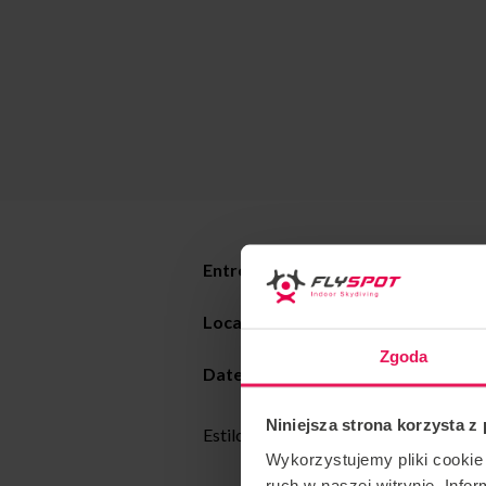
Entrenador :
Max Martin
Localización : Flyspot
Katowice
Zgoda
Date:
21-29.09.2023
Niniejsza strona korzysta z
Estilo de entrenamiento: Todos los nive
Wykorzystujemy pliki cookie 
ruch w naszej witrynie. Inf