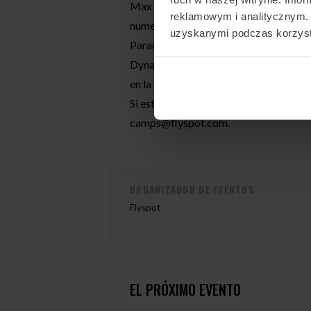
Max es entrenador de túneles y paraca
reklamowym i analitycznym. 
numerosas competiciones internacional
uzyskanymi podczas korzysta
Paracaidismo Indoor, celebrados en abr
Dynamic 2 Way, junto con su compañer
en la Copa del Mundo celebrada en la
Si estás interesado en participar en 
camps@flyspot.com
.
ORGANIZADOR DE EVENTOS
Flyspot
EL PRÓXIMO EVENTO