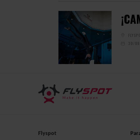
¡CA
FLYSP
30/09
Flyspot
Par