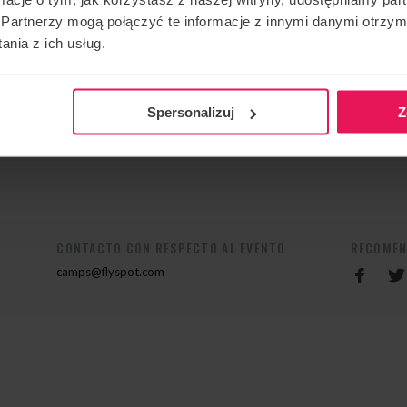
idista desde hace muchos años. Ha participado en
Partnerzy mogą połączyć te informacje z innymi danymi otrzym
es, y en los recientes II Campeonatos Europeos FAI de
nia z ich usług.
il de 2022, obtuvo el 1er puesto en la categoría
o Rafael Schwaiger del Team Germany 1 , y el 2º puesto
s mismas fechas.
Spersonalizuj
Z
su campamento, ponte en contacto con nosotros:
CONTACTO CON RESPECTO AL EVENTO
RECOMEN
camps@flyspot.com