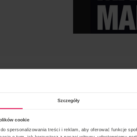
Szczegóły
 plików cookie
les dinámico y estático, estilo libre
do spersonalizowania treści i reklam, aby oferować funkcje sp
ormacje o tym, jak korzystasz z naszej witryny, udostępniamy p