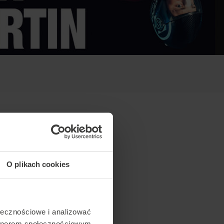
O plikach cookies
ołecznościowe i analizować
artnerom społecznościowym,