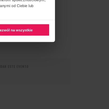
anymi od Ciebie lub
ezwól na wszystkie
DAR ESTE EVENTO