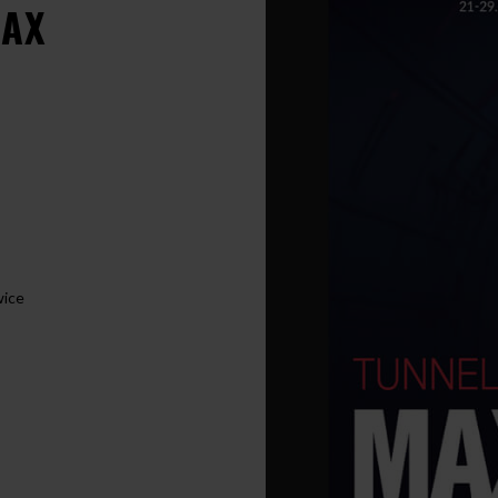
MAX
wice