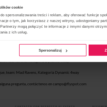
 plików cookie
do spersonalizowania treści i reklam, aby oferować funkcje sp
quipo: Flyspot Unlimited, Categoria Dynamic 2way
ormacje o tym, jak korzystasz z naszej witryny, udostępniamy p
Partnerzy mogą połączyć te informacje z innymi danymi otrzym
mpionship, equipo: Mad Ravens, Categoria: Dynamic
nia z ich usług.
, Kategoria: Freestyle
Spersonalizuj
Z
eam: Mad Ravens, Kategoria Dynamic 4way
ague, team: Mad Ravens, Kategoria Dynamic 4way
 alguna pregunta, contáctenos en
camps@flyspot.com
CONTACTO CON RESPECTO AL EVENTO
RECOMEN