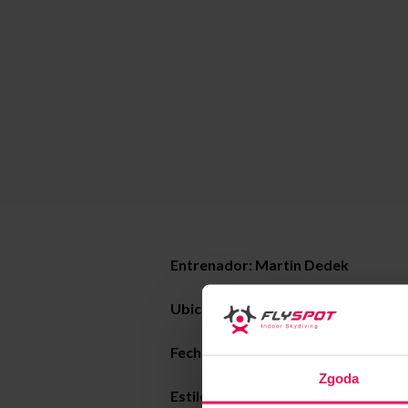
Entrenador: Martin Dedek
Ubicación: Flyspot Warsaw
Fecha:
22-28.03.2023
Zgoda
Estilo de entrenamiento: freefly es