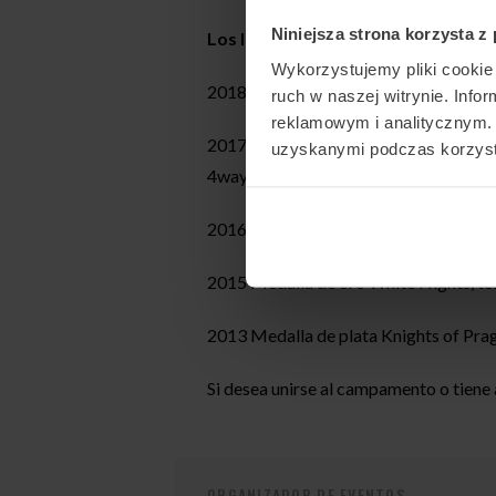
Niniejsza strona korzysta z
Los logros de Martin:
Wykorzystujemy pliki cookie 
2018 medalla de oro en Sakura Cup, e
ruch w naszej witrynie. Inf
reklamowym i analitycznym. 
2017 medalla de plata FAI World Cha
uzyskanymi podczas korzysta
4way
2016 medalla de bronce FAI World Cup
2015 Medalla de oro White Nights, t
2013 Medalla de plata Knights of Pr
Si desea unirse al campamento o tiene
ORGANIZADOR DE EVENTOS