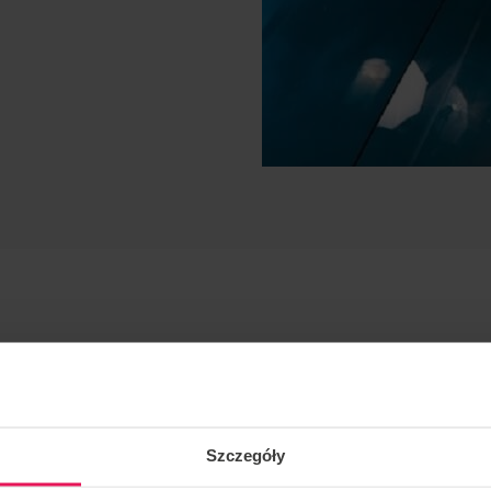
Szczegóły
tático, dinámico, vfs