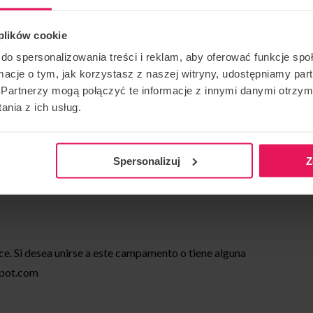
 plików cookie
do spersonalizowania treści i reklam, aby oferować funkcje sp
ormacje o tym, jak korzystasz z naszej witryny, udostępniamy p
Partnerzy mogą połączyć te informacje z innymi danymi otrzym
nia z ich usług.
Spersonalizuj
Z
ce. Si desea unirse a este campamento o tiene alguna
pot.com