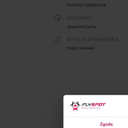
FLYSPOT VARSOVIA
ENTRENADOR
Jimmy McCarthy
ESTILO DE ENTRENAMIENTO
Static, Dynamic
Zgoda