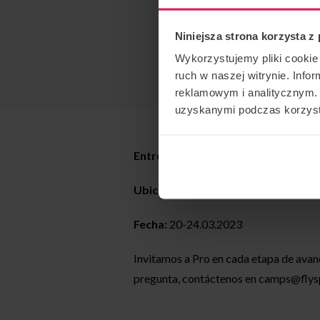
Niniejsza strona korzysta z
Wykorzystujemy pliki cookie 
ruch w naszej witrynie. Inf
reklamowym i analitycznym. 
uzyskanymi podczas korzysta
Entrenador:
Jimmy McCarthy
Ubicación: Flyspot Warsaw
Fecha:
20-24.03.2023
Invitamos a Pro en cada etapa de avan
pregunta, contáctenos en
camps@flys