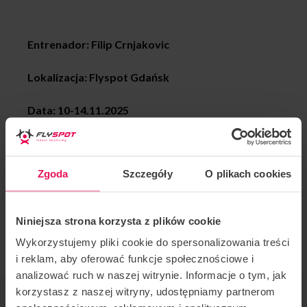
Entrenador: Filip Crnjakovic
Lokalizacja: Flyspot Gdańsk
Data: 10-14.11.2025
Wielokrotny mistrz w lataniu dynamicznym Filip
Crnjakovic znów w Gdansku!
Zgoda
Szczegóły
O plikach cookies
Invitamos a Pro en cada etapa de avance. Si desea
unirse a este campamento o tiene alguna pregunta,
Niniejsza strona korzysta z plików cookie
contáctenos en
camps@flyspot.com
Wykorzystujemy pliki cookie do spersonalizowania treści
i reklam, aby oferować funkcje społecznościowe i
analizować ruch w naszej witrynie. Informacje o tym, jak
korzystasz z naszej witryny, udostępniamy partnerom
ORGANIZADOR DE EVENTOS