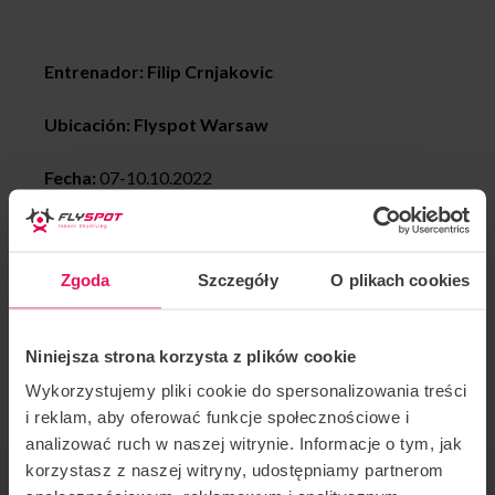
Entrenador: Filip Crnjakovic
Ubicación: Flyspot Warsaw
Fecha:
07-10.10.2022
¡Filip Crnjakovic, campeón de vuelo dinámico
múltiple, de nuevo en Varsovia!
Zgoda
Szczegóły
O plikach cookies
Invitamos a Pro en cada etapa de avance. Si desea
unirse a este campamento o tiene alguna pregunta,
Niniejsza strona korzysta z plików cookie
contáctenos en
camps@flyspot.com
Wykorzystujemy pliki cookie do spersonalizowania treści
i reklam, aby oferować funkcje społecznościowe i
analizować ruch w naszej witrynie. Informacje o tym, jak
korzystasz z naszej witryny, udostępniamy partnerom
ORGANIZADOR DE EVENTOS