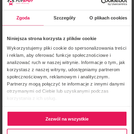
Estilos de entrenamiento
:
todos los niveles de
vuelo dinámico, estático y libre
.
Zgoda
Szczegóły
O plikach cookies
Logros
Fabián:
Niniejsza strona korzysta z plików cookie
Más de 2000 horas en el túnel
Wykorzystujemy pliki cookie do spersonalizowania treści
i reklam, aby oferować funkcje społecznościowe i
Más de 10 años de coaching profesional en el túnel
analizować ruch w naszej witrynie. Informacje o tym, jak
korzystasz z naszej witryny, udostępniamy partnerom
Aproximadamente 2500 saltos
społecznościowym, reklamowym i analitycznym.
Partnerzy mogą połączyć te informacje z innymi danymi
otrzymanymi od Ciebie lub uzyskanymi podczas
korzystania z ich usług.
Ganador de muchas competiciones, incluso como
compañero de equipo de Rafael Schwaiger. Si estás
Zezwól na wszystkie
interesado en unirte al campamento, ponte en
contacto con nosotros:
camps@flyspot.com
.