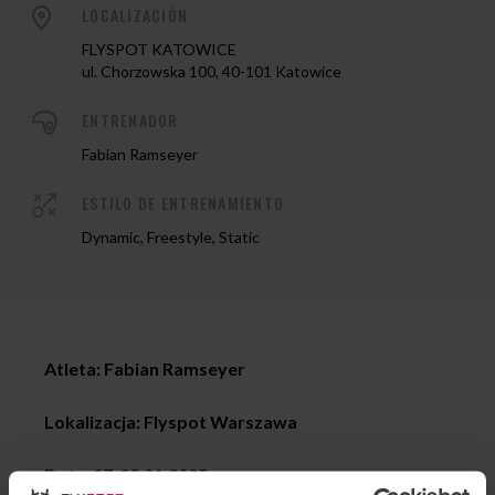
LOCALIZACIÓN
FLYSPOT KATOWICE
ul. Chorzowska 100, 40-101 Katowice
ENTRENADOR
Fabian Ramseyer
ESTILO DE ENTRENAMIENTO
Dynamic, Freestyle, Static
Atleta: Fabian Ramseyer
Lokalizacja: Flyspot Warszawa
Data: 07-09.01.2025