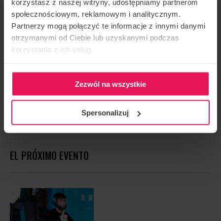
korzystasz z naszej witryny, udostępniamy partnerom
społecznościowym, reklamowym i analitycznym.
ORGANIZADOR DE EVENTOS
Partnerzy mogą połączyć te informacje z innymi danymi
Flyspot
otrzymanymi od Ciebie lub uzyskanymi podczas
korzystania z ich usług.
CONTACTO CON RESPECTO AL EVENTO
camps@flyspot.com
RECOMENDAR ESTE EVENTO
Zezwól na wszystkie
Spersonalizuj
EL PRÓXIMO EVENTO