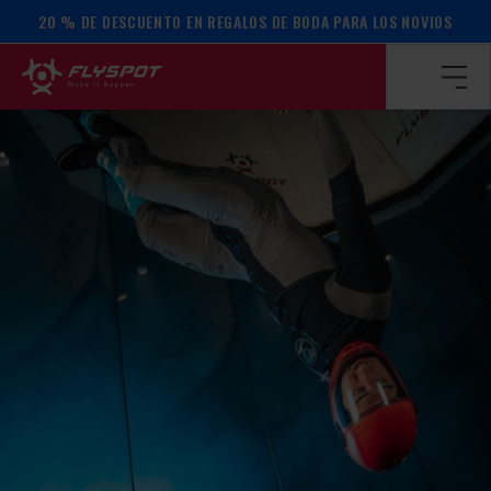
20 % DE DESCUENTO EN REGALOS DE BODA PARA LOS NOVIOS
Página de inicio
/
Calendario de actos
/
¡Campamento David F