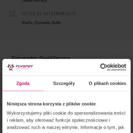
David Ferrera
ESTILO DE ENTRENAMIENTO
Static, Dynamic, Belly
Entrenador: David Ferrera
Ubicación: Flyspot Katowice
Zgoda
Szczegóły
O plikach cookies
Fecha: 30.01 – 04.02.2024
Invitamos a Pro en cada etapa de avance. Si desea
Niniejsza strona korzysta z plików cookie
unirse a este campamento o tiene alguna pregunta,
Wykorzystujemy pliki cookie do spersonalizowania treści
contáctenos en
camps@flyspot.com
i reklam, aby oferować funkcje społecznościowe i
analizować ruch w naszej witrynie. Informacje o tym, jak