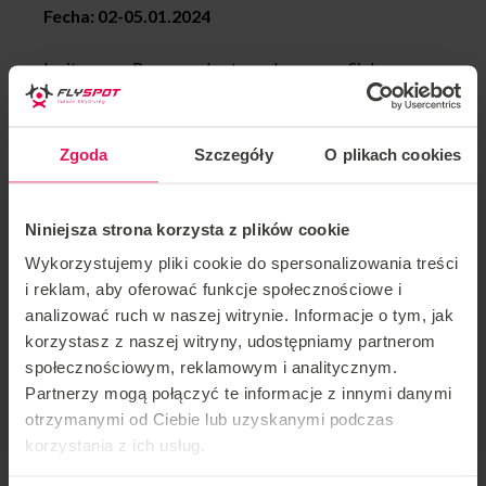
Fecha: 02-05.01.2024
Invitamos a Pro en cada etapa de avance. Si desea
unirse a este campamento o tiene alguna pregunta,
contáctenos en
camps@flyspot.com
Zgoda
Szczegóły
O plikach cookies
Niniejsza strona korzysta z plików cookie
ORGANIZADOR DE EVENTOS
Flyspot
Wykorzystujemy pliki cookie do spersonalizowania treści
i reklam, aby oferować funkcje społecznościowe i
CONTACTO CON RESPECTO AL EVENTO
analizować ruch w naszej witrynie. Informacje o tym, jak
camps@flyspot.com
korzystasz z naszej witryny, udostępniamy partnerom
społecznościowym, reklamowym i analitycznym.
RECOMENDAR ESTE EVENTO
Partnerzy mogą połączyć te informacje z innymi danymi
otrzymanymi od Ciebie lub uzyskanymi podczas
korzystania z ich usług.