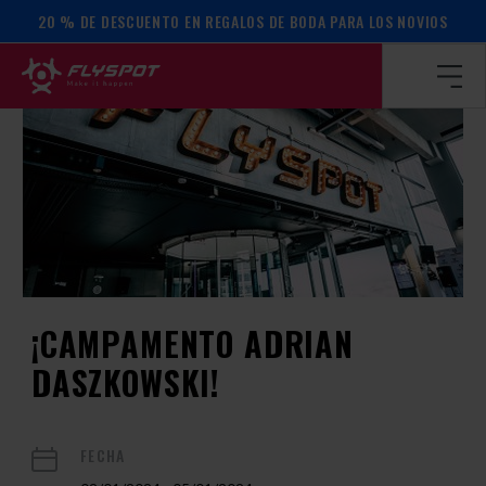
20 % DE DESCUENTO EN REGALOS DE BODA PARA LOS NOVIOS
Página de inicio
/
Calendario de actos
/
¡Campamento Adrian
¡CAMPAMENTO ADRIAN
DASZKOWSKI!
FECHA