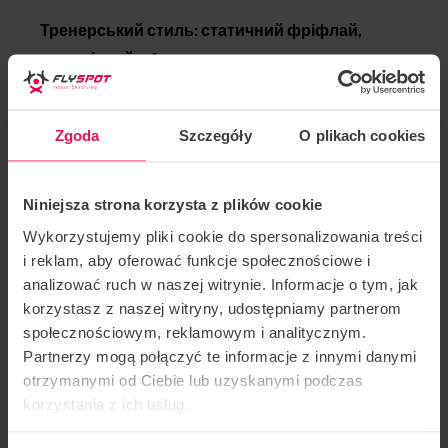
Тренерський стиль: статичний фріфлай,
динамічний, vfs
Досягнення Мартіна:
Zgoda
Szczegóły
O plikach cookies
2018 золота медаль – Sakura Cup, команда: Flyspot
Unlimited, категорії Dynamic 2way
Niniejsza strona korzysta z plików cookie
2017 срібна медаль FAI World Championship,
Wykorzystujemy pliki cookie do spersonalizowania treści
команда: Mad Ravens, категорії: Dynamic 4way
i reklam, aby oferować funkcje społecznościowe i
analizować ruch w naszej witrynie. Informacje o tym, jak
2016 бронзова медаль FAI World Cup, Kategoria:
korzystasz z naszej witryny, udostępniamy partnerom
społecznościowym, reklamowym i analitycznym.
Freestyle
Partnerzy mogą połączyć te informacje z innymi danymi
otrzymanymi od Ciebie lub uzyskanymi podczas
2015 Золота медаль White Nights, team: Mad
korzystania z ich usług.
Ravens, Kategoria Dynamic 4way