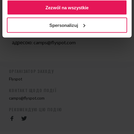
2013 Срібна медаль Knights of Prague, team: Mad
Zezwól na wszystkie
Ravens, Kategoria Dynamic 4way
Spersonalizuj
Якщо ви хочете приєднатися до табору або маєте
запитання, будь ласка, зв’яжіться з нами за
адресою:
camps@flyspot.com
ОРГАНІЗАТОР ЗАХОДУ
Flyspot
КОНТАКТ ЩОДО ПОДІЇ
camps@flyspot.com
РЕКОМЕНДУЮ ЦЮ ПОДІЮ