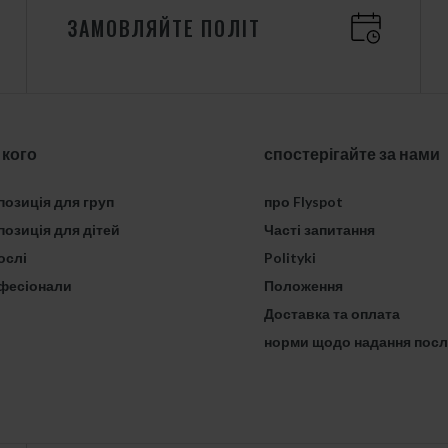
ЗАМОВЛЯЙТЕ ПОЛІТ
 кого
спостерігайте за нами
озиція для груп
про Flyspot
озиція для дітей
Часті запитання
ослі
Polityki
фесіонали
Положення
Доставка та оплата
норми щодо надання посл