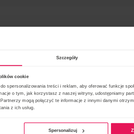
Szczegóły
ельного спорту та стрибків з парашутом.
 plików cookie
ті в тунелях і стрибках з парашутом: Інструктор/
do spersonalizowania treści i reklam, aby oferować funkcje sp
2/3.
ormacje o tym, jak korzystasz z naszej witryny, udostępniamy p
Partnerzy mogą połączyć te informacje z innymi danymi otrzym
о його табору, напишіть нам:
camps@flyspot.com
nia z ich usług.
Spersonalizuj
Z