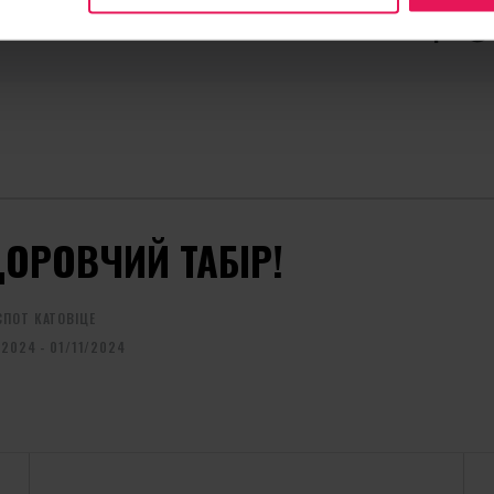
КОНТАКТ ЩОДО ПОДІЇ
РЕКОМЕ
camps@flyspot.com
ОРОВЧИЙ ТАБІР!
ПОТ КАТОВІЦЕ
/2024 - 01/11/2024