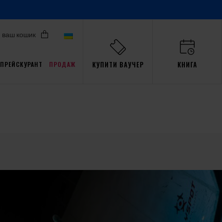
ваш кошик
КУПИТИ ВАУЧЕР
КНИГА
ПРЕЙСКУРАНТ
ПРОДАЖ
Акції для Pro
али
ав
пристрасть
Тренажер
Gdańsk
події