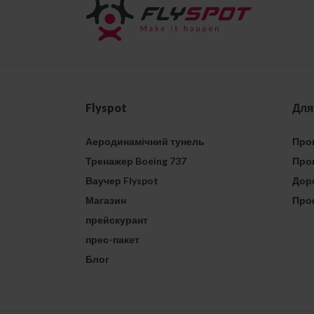
Flyspot
Для
Аеродинамічний тунель
Проп
Тренажер Boeing 737
Проп
Ваучер Flyspot
Дор
Магазин
Про
прейскурант
прес-пакет
Блог