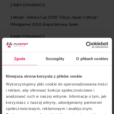
2 WAY DYNAMICS:
1 місце – Sakura Cup 2018, Tokyo, Japan; 1 місце –
Windgames 2014, Empuriabrava, Spain
4 WAY DYNAMICS
1 місце –World War XP 2015, Raeford, NC, USA; 1
місце–Charlewars 2014, Charleroi, Belgium
Zgoda
Szczegóły
O plikach cookies
2 місце –Knights of Prague 2013, Czech Republic
Niniejsza strona korzysta z plików cookie
SOLO FREESTYLE:
Wykorzystujemy pliki cookie do spersonalizowania treści
i reklam, aby oferować funkcje społecznościowe i
2 місце– European championships 2018, Voss,
analizować ruch w naszej witrynie. Informacje o tym, jak
Norway
korzystasz z naszej witryny, udostępniamy partnerom
społecznościowym, reklamowym i analitycznym.
Досягнення
Фабіан