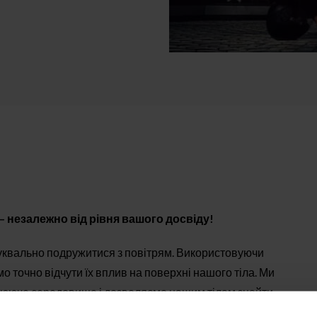
и – незалежно від рівня вашого досвіду!
 буквально подружитися з повітрям. Використовуючи
мо точно відчути їх вплив на поверхні нашого тіла. Ми
плююче середовище і дозволяємо нашим тілам знайти
и дозволять комфортно пересуватися в новому