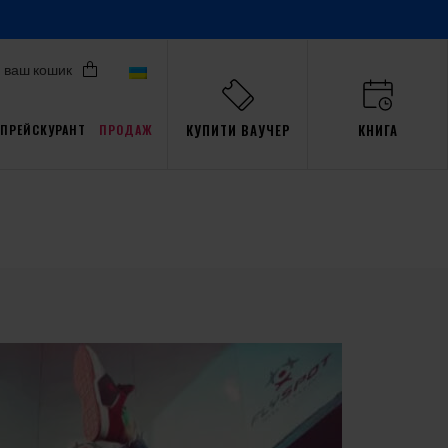
ваш кошик
КУПИТИ ВАУЧЕР
КНИГА
ПРЕЙСКУРАНТ
ПРОДАЖ
Акції для Pro
али
ав
пристрасть
Тренажер
Gdańsk
події