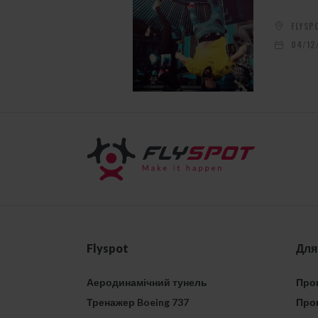
FLYSP
04/12
Flyspot
Для
Аеродинамічний тунель
Проп
Тренажер Boeing 737
Проп