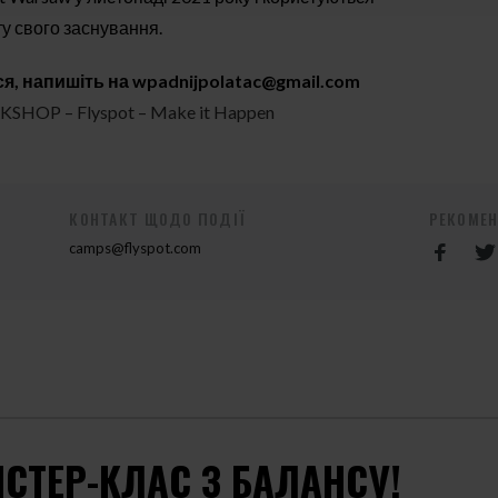
у свого заснування.
я, напишіть на
wpadnijpolatac@gmail.com
HOP – Flyspot – Make it Happen
КОНТАКТ ЩОДО ПОДІЇ
РЕКОМЕ
camps@flyspot.com
СТЕР-КЛАС З БАЛАНСУ!