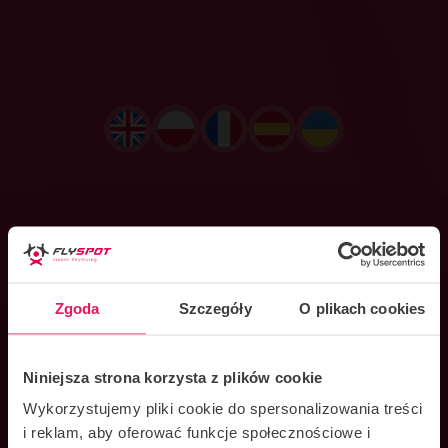
Ta strona używa plików
Zgoda
Szczegóły
O plikach cookies
cookie
POLISH
Ta strona korzysta z plików cookie, aby
ENGLISH
zapewnić lepszą wygodę użytkowania.
Niniejsza strona korzysta z plików cookie
FRENCH
Pliki cookie mogą być wykorzystywane do
Wykorzystujemy pliki cookie do spersonalizowania treści
personalizacji reklam. Korzystając z tej
SPANISH
i reklam, aby oferować funkcje społecznościowe i
strony, wyrażasz zgodę na używanie przez