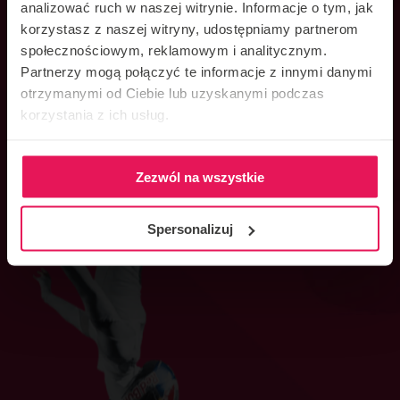
UKRAINIAN
analizować ruch w naszej witrynie. Informacje o tym, jak
nas wszystkich plików cookie zgodnie z
korzystasz z naszej witryny, udostępniamy partnerom
warunkami naszej
społecznościowym, reklamowym i analitycznym.
OŚWIADCZENIE UŻYTKOWNIKA
polityki plików cookie.
Partnerzy mogą połączyć te informacje z innymi danymi
Więcej informacji o tym, jak Google
otrzymanymi od Ciebie lub uzyskanymi podczas
wykorzystuje Twoje dane osobowe
korzystania z ich usług.
GENERATOR FILMÓW
znajdziesz
tutaj.
AKCEPTUJ
Zezwól na wszystkie
POKAŻ SZCZEGÓŁY
Spersonalizuj