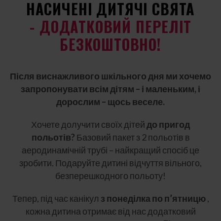
НАСИЧЕНІ ДИТЯЧІ СВЯТА
- ДОДАТКОВИЙ ПЕРЕЛІТ
БЕЗКОШТОВНО!
Після виснажливого шкільного дня ми хочемо
запропонувати всім дітям – і маленьким, і
дорослим – щось веселе.
Хочете долучити своїх дітей
до пригод
польотів?
Базовий пакет з 2 польотів в
аеродинамічній трубі – найкращий спосіб це
зробити. Подаруйте дитині відчуття вільного,
безперешкодного польоту!
Тепер, під час канікул
з понеділка по п’ятницю
,
кожна дитина отримає від нас додатковий