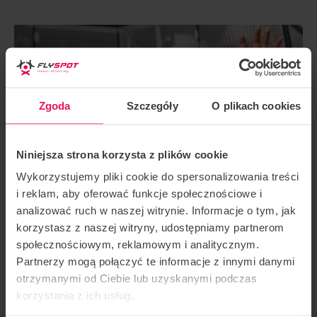
Zgoda
Szczegóły
O plikach cookies
4 ПЕРЕЛЬОТИ ДЛЯ
ОСОБИ ДО 14 РОКІВ.
Niniejsza strona korzysta z plików cookie
РІК ЖИТТЯ
Wykorzystujemy pliki cookie do spersonalizowania treści
i reklam, aby oferować funkcje społecznościowe i
analizować ruch w naszej witrynie. Informacje o tym, jak
ЗАМОВЛЯЙТЕ КВИТКИ НА
korzystasz z naszej witryny, udostępniamy partnerom
społecznościowym, reklamowym i analitycznym.
ЛІТАК
Partnerzy mogą połączyć te informacje z innymi danymi
otrzymanymi od Ciebie lub uzyskanymi podczas
korzystania z ich usług.