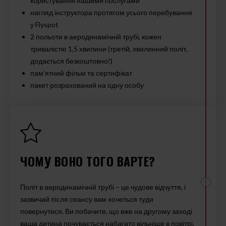
користування нашими послугами
нагляд інструктора протягом усього перебування
у Flyspot
2 польоти в аеродинамічній трубі, кожен
тривалістю 1,5 хвилини (третій, хвилинний політ,
додається безкоштовно!)
пам’ятний фільм та сертифікат
пакет розрахований на одну особу
ЧОМУ ВОНО ТОГО ВАРТЕ?
Політ в аеродинамічній трубі – це чудове відчуття, і
зазвичай після сеансу вам хочеться туди
повернутися. Ви побачите, що вже на другому заході
ваша дитина почувається набагато вільніше в повітрі.