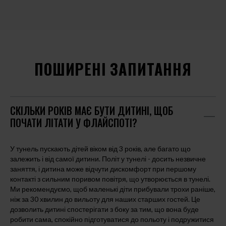
ПОШИРЕНІ ЗАПИТАННЯ
СКІЛЬКИ РОКІВ МАЄ БУТИ ДИТИНІ, ЩОБ
ПОЧАТИ ЛІТАТИ У ФЛАЙСПОТІ?
У тунель пускають дітей віком від 3 років, але багато що
залежить і від самої дитини. Політ у тунелі - досить незвичне
заняття, і дитина може відчути дискомфорт при першому
контакті з сильним поривом повітря, що утворюється в тунелі.
Ми рекомендуємо, щоб маленькі діти прибували трохи раніше,
ніж за 30 хвилин до вильоту для наших старших гостей. Це
дозволить дитині спостерігати з боку за тим, що вона буде
робити сама, спокійно підготуватися до польоту і подружитися