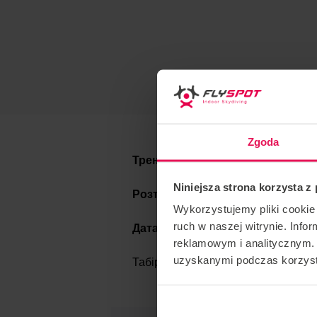
Zgoda
Тренер: Радек Медуна
Niniejsza strona korzysta z
Розташування: Flyspot Wrocław
Wykorzystujemy pliki cookie 
ruch w naszej witrynie. Inf
Дата:
03-05.02.2023
reklamowym i analitycznym. 
uzyskanymi podczas korzysta
Табір періодично організовує трен