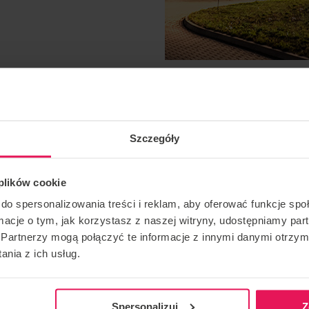
Szczegóły
 plików cookie
do spersonalizowania treści i reklam, aby oferować funkcje sp
ormacje o tym, jak korzystasz z naszej witryny, udostępniamy p
Partnerzy mogą połączyć te informacje z innymi danymi otrzym
nia z ich usług.
ер Радек Медуна у Flyspot Wrocław
Spersonalizuj
Z