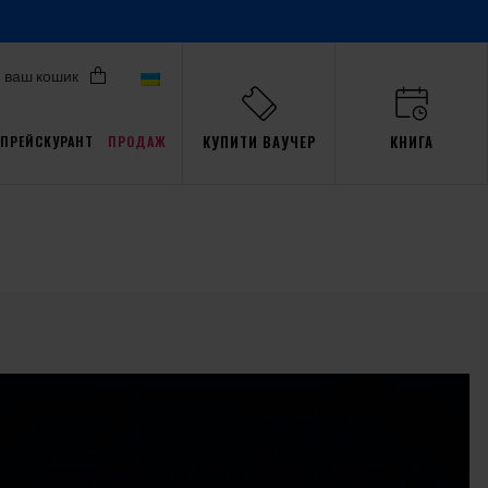
ваш кошик
КУПИТИ ВАУЧЕР
КНИГА
ПРЕЙСКУРАНТ
ПРОДАЖ
Акції для Pro
али
ав
пристрасть
Тренажер
Gdańsk
події