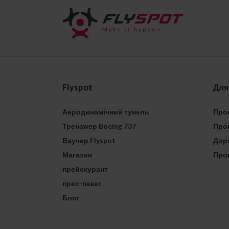
Flyspot
Для
Аеродинамічний тунель
Проп
Тренажер Boeing 737
Проп
Ваучер Flyspot
Дор
Магазин
Про
прейскурант
прес-пакет
Блог