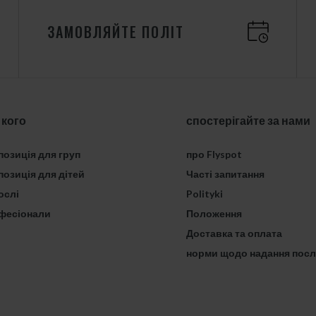
ЗАМОВЛЯЙТЕ ПОЛІТ
 кого
спостерігайте за нами
озиція для груп
про Flyspot
озиція для дітей
Часті запитання
ослі
Polityki
фесіонали
Положення
Доставка та оплата
норми щодо надання посл