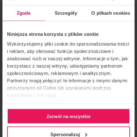
ТРЕНЕРСЬКИЙ СТИЛЬ
Zgoda
Szczegóły
O plikach cookies
Belly, Static, Dynamic
Niniejsza strona korzysta z plików cookie
Wykorzystujemy pliki cookie do spersonalizowania treści
i reklam, aby oferować funkcje społecznościowe i
Тренер: Радек Медуна
analizować ruch w naszej witrynie. Informacje o tym, jak
korzystasz z naszej witryny, udostępniamy partnerom
Розташування: Flyspot Wroclaw
społecznościowym, reklamowym i analitycznym.
Partnerzy mogą połączyć te informacje z innymi danymi
Дата:
23-25.06.2023
otrzymanymi od Ciebie lub uzyskanymi podczas
korzystania z ich usług.
Табір організований тренером Радеком Медуною
у Flyspot Wrocław. Якщо ви зацікавлені
приєднатися до табору, будь ласка, напишіть нам:
Zezwól na wszystkie
camps@flyspot.com
Spersonalizuj