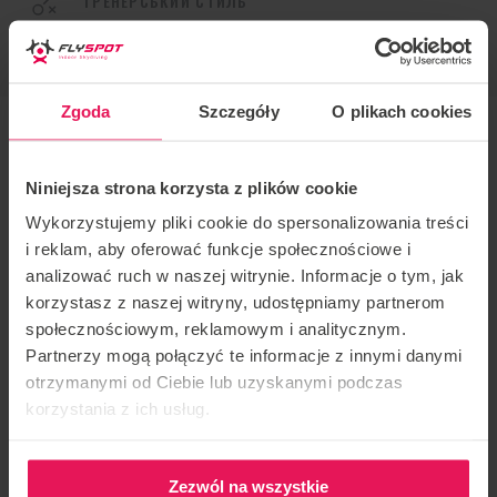
ТРЕНЕРСЬКИЙ СТИЛЬ
Dynamic, Freestyle
Zgoda
Szczegóły
O plikach cookies
Тренер:
Йоганнес Гептнер
Niniejsza strona korzysta z plików cookie
Розташування: Flyspot Gdańsk
Wykorzystujemy pliki cookie do spersonalizowania treści
i reklam, aby oferować funkcje społecznościowe i
Дата: 19-23.03.2024
analizować ruch w naszej witrynie. Informacje o tym, jak
korzystasz z naszej witryny, udostępniamy partnerom
Йоханнес – досвідчений тренер з тунельного
społecznościowym, reklamowym i analitycznym.
Partnerzy mogą połączyć te informacje z innymi danymi
спорту та стрибків з парашутом. На його рахунку
otrzymanymi od Ciebie lub uzyskanymi podczas
понад 2 000 стрибків і кілька європейських
korzystania z ich usług.
рекордів у форматі HD. Ідеально підходить для
тренування як динамічного, так і фрістайлу.
Йоганнес змагався у тунельних польотах як на
Zezwól na wszystkie