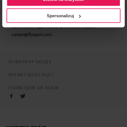
реалістичні цілі і працювати над їх досягненням”.
Spersonalizuj
Якщо ви бажаєте долучитися до табору або маєте
запитання, будь ласка, зв’яжіться з нами:
camps@flyspot.com
.
ОРГАНІЗАТОР ЗАХОДУ
КОНТАКТ ЩОДО ПОДІЇ
РЕКОМЕНДУЮ ЦЮ ПОДІЮ