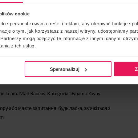
 plików cookie
do spersonalizowania treści i reklam, aby oferować funkcje sp
манда: Flyspot Unlimited, категорії Dynamic 2way
ormacje o tym, jak korzystasz z naszej witryny, udostępniamy p
Partnerzy mogą połączyć te informacje z innymi danymi otrzym
ionship, команда: Mad Ravens, категорії: Dynamic
nia z ich usług.
, Kategoria: Freestyle
Spersonalizuj
Z
eam: Mad Ravens, Kategoria Dynamic 4way
ue, team: Mad Ravens, Kategoria Dynamic 4way
ру або маєте запитання, будь ласка, зв’яжіться з
om