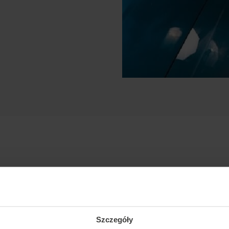
Szczegóły
ріфлай, динамічний, vfs