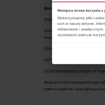
Досягнення Мартіна:
Niniejsza strona korzysta z
Wykorzystujemy pliki cookie 
2018 золота медаль – Sakura Cup, ко
ruch w naszej witrynie. Inf
reklamowym i analitycznym. 
2017 срібна медаль FAI World Champ
uzyskanymi podczas korzysta
4way
2016 бронзова медаль FAI World Cup
2015 Золота медаль White Nights, t
2013 Срібна медаль Knights of Prag
Якщо ви хочете приєднатися до табо
нами за адресою:
camps@flyspot.c