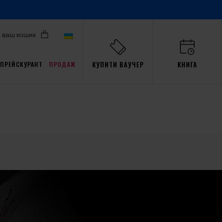
ваш кошик
КУПИТИ ВАУЧЕР
КНИГА
ПРЕЙСКУРАНТ
ПРОДАЖ
Акції для Pro
али
ав
пристрасть
Тренажер
Gdańsk
події