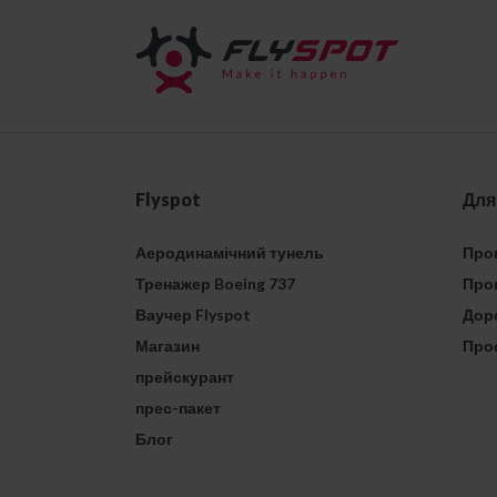
Flyspot
Для
Аеродинамічний тунель
Проп
Тренажер Boeing 737
Проп
Ваучер Flyspot
Дор
Магазин
Про
прейскурант
прес-пакет
Блог