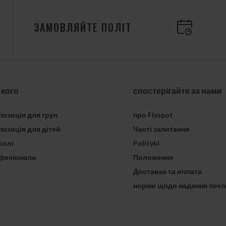
ЗАМОВЛЯЙТЕ ПОЛІТ
 кого
спостерігайте за нами
озиція для груп
про Flyspot
озиція для дітей
Часті запитання
ослі
Polityki
фесіонали
Положення
Доставка та оплата
норми щодо надання посл