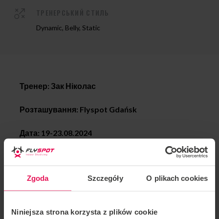
ТРЕНЕРСЬКИЙ СТИЛЬ
Dynamic, Belly, Static
Тренер: Зак Ніколас
Розташування: Flyspot Gdańsk
Дата: 19-23.08.2024
Запрошуємо вас приєднатися до табору першого
Zgoda
Szczegóły
O plikach cookies
тренера Flyspot Зака Ніколаса.
Табір буде проходити з нашого нового тунелю в
Гданську!
Niniejsza strona korzysta z plików cookie