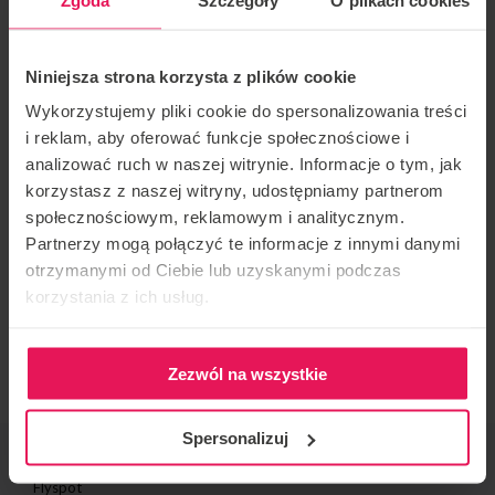
стрибків з парашутом і тунельних польотів, він
отримує задоволення від того, що допомагає
Niniejsza strona korzysta z plików cookie
людям досягати своїх цілей як в небі, так і в тунелі.
Wykorzystujemy pliki cookie do spersonalizowania treści
i reklam, aby oferować funkcje społecznościowe i
analizować ruch w naszej witrynie. Informacje o tym, jak
Вільно володіє англійською, французькою та
korzystasz z naszej witryny, udostępniamy partnerom
румунською мовами. Тренерський стиль: живота,
społecznościowym, reklamowym i analitycznym.
динамічний, статичний
Partnerzy mogą połączyć te informacje z innymi danymi
otrzymanymi od Ciebie lub uzyskanymi podczas
Якщо ви хочете приєднатися до цього табору або
korzystania z ich usług.
маєте якісь запитання, будь ласка, зв’яжіться з
нами за адресою
camp@flyspot.com
Zezwól na wszystkie
Spersonalizuj
ОРГАНІЗАТОР ЗАХОДУ
Flyspot