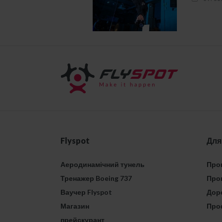
Flyspot
Для
Аеродинамічний тунель
Проп
Тренажер Boeing 737
Проп
Ваучер Flyspot
Дор
Магазин
Про
прейскурант