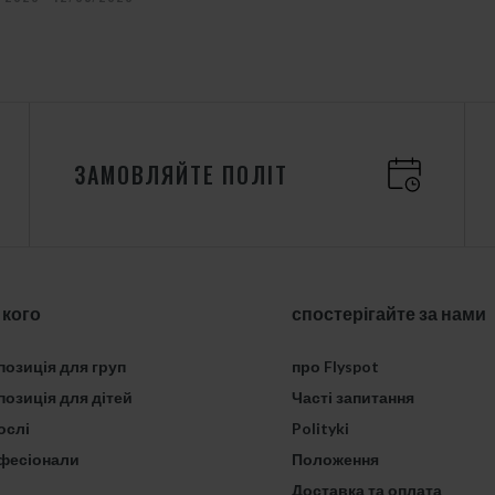
ЗАМОВЛЯЙТЕ ПОЛІТ
 кого
спостерігайте за нами
озиція для груп
про Flyspot
озиція для дітей
Часті запитання
ослі
Polityki
фесіонали
Положення
Доставка та оплата