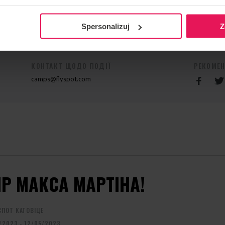
удь ласка, зв’яжіться з нами за адресою
Spersonalizuj
Z
КОНТАКТ ЩОДО ПОДІЇ
РЕКОМЕ
camps@flyspot.com
ІР МАКСА МАРТІНА!
ПОТ КАТОВІЦЕ
/2023 - 12/05/2023