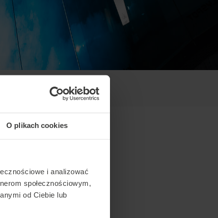
O plikach cookies
ołecznościowe i analizować
artnerom społecznościowym,
anymi od Ciebie lub