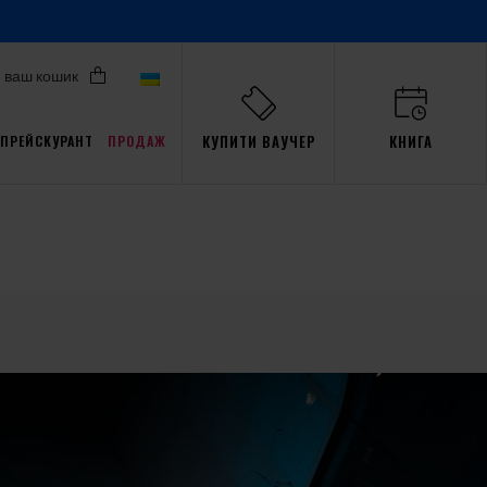
ваш кошик
КУПИТИ ВАУЧЕР
КНИГА
ПРЕЙСКУРАНТ
ПРОДАЖ
Акції для Pro
али
ав
пристрасть
Тренажер
Gdańsk
події