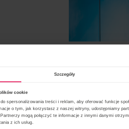
Szczegóły
 plików cookie
do spersonalizowania treści i reklam, aby oferować funkcje sp
ormacje o tym, jak korzystasz z naszej witryny, udostępniamy p
Partnerzy mogą połączyć te informacje z innymi danymi otrzym
nia z ich usług.
і просування. Якщо ви хочете приєднатися до цього