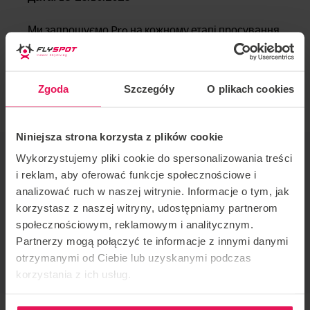
Ми запрошуємо Pro на кожному етапі просування.
Якщо ви хочете приєднатися до цього табору або
маєте якісь запитання, будь ласка, зв’яжіться з
нами за адресою
camp@flyspot.com
Zgoda
Szczegóły
O plikach cookies
Niniejsza strona korzysta z plików cookie
ОРГАНІЗАТОР ЗАХОДУ
Wykorzystujemy pliki cookie do spersonalizowania treści
Flyspot
i reklam, aby oferować funkcje społecznościowe i
analizować ruch w naszej witrynie. Informacje o tym, jak
КОНТАКТ ЩОДО ПОДІЇ
korzystasz z naszej witryny, udostępniamy partnerom
camps@flyspot.com
społecznościowym, reklamowym i analitycznym.
Partnerzy mogą połączyć te informacje z innymi danymi
РЕКОМЕНДУЮ ЦЮ ПОДІЮ
otrzymanymi od Ciebie lub uzyskanymi podczas
korzystania z ich usług.