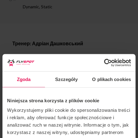
Dynamic, Static
Тренер: Адріан Дашковський
Розташування: Flyspot Katowice
Дата:
26
.
04 – 05.05.2023
Zgoda
Szczegóły
O plikach cookies
Тренерський стиль: всі рівні флаєрів в динаміці,
статиці та фрістайлі
Niniejsza strona korzysta z plików cookie
Wykorzystujemy pliki cookie do spersonalizowania treści
ВСЕ ВКЛЮЧЕНО
i reklam, aby oferować funkcje społecznościowe i
в тому числі:
analizować ruch w naszej witrynie. Informacje o tym, jak
– 5 годин тренувань
korzystasz z naszej witryny, udostępniamy partnerom
– Проживання