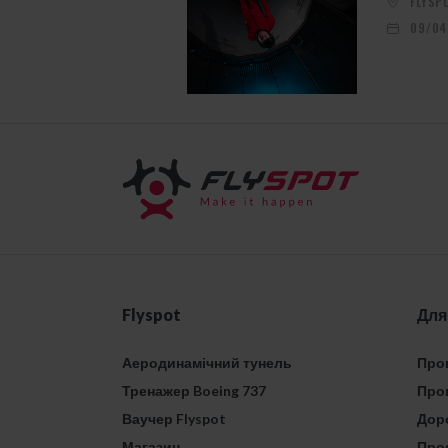
FLYSP
09/04
Flyspot
Для
Аеродинамічний тунель
Проп
Тренажер Boeing 737
Проп
Ваучер Flyspot
Дор
Магазин
Про