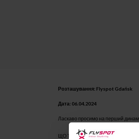
Розташування: Flyspot Gdańsk
Дата: 06.04.2024
Ласкаво просимо на перший динамі
ЩО ТАКЕ ДИНАМІКА? Динамічний – ц