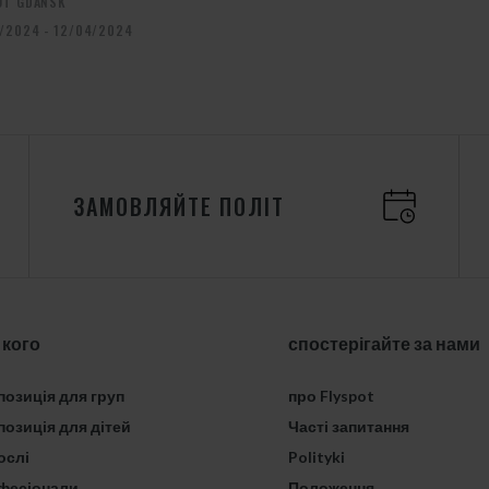
OT GDAŃSK
/2024 - 12/04/2024
ЗАМОВЛЯЙТЕ ПОЛІТ
 кого
спостерігайте за нами
озиція для груп
про Flyspot
озиція для дітей
Часті запитання
ослі
Polityki
фесіонали
Положення