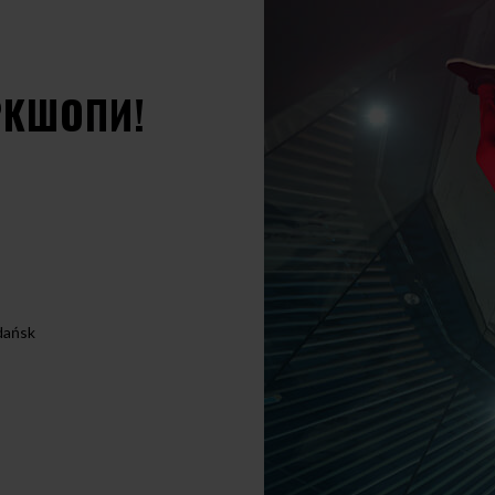
РКШОПИ!
dańsk