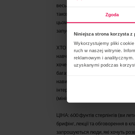
весь простір тунелю, де літун викор
також спортивна дисципліна, в які
Zgoda
цьому занятті ви дізнаєтеся, що та
запускати лінії.
Niniejsza strona korzysta z
Wykorzystujemy pliki cookie 
ХТО МОЖЕ ВЗЯТИ УЧАСТЬ У ВОРКШО
ruch w naszej witrynie. Inf
навчитися базовим переходам (перехі
reklamowym i analitycznym. 
хоче навчитися літати динамічні лін
uzyskanymi podczas korzysta
багаторічний інструктор Flyspot та 
навички (чи вмієте ви переходити, 
інтерфейс/інтерфейс). Групи будут
(мінімальна група – 2 особи).
ЦІНА: 600 фунтів стерлінгів (ви лет
брифінг, лекції та обговорення в кл
запрошуються люди, які хочуть розв