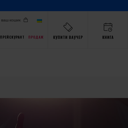
ваш кошик
КУПИТИ ВАУЧЕР
КНИГА
ПРЕЙСКУРАНТ
ПРОДАЖ
Акції для Pro
али
ав
пристрасть
Тренажер
Gdańsk
події