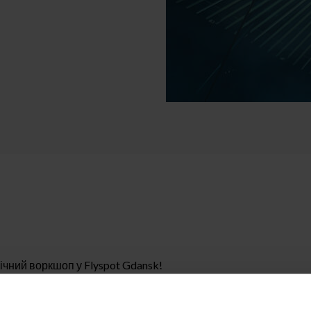
чний воркшоп у Flyspot Gdansk!
е точний, швидкий рух по тунелю, використовуючи