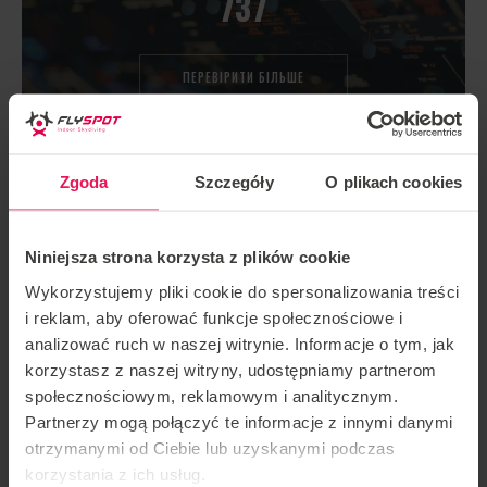
737
ПЕРЕВІРИТИ БІЛЬШЕ
60 ХВИЛИН У
Zgoda
Szczegóły
O plikach cookies
СИМУЛЯТОРІ BOEING
737
Niniejsza strona korzysta z plików cookie
Wykorzystujemy pliki cookie do spersonalizowania treści
ПЕРЕВІРИТИ БІЛЬШЕ
i reklam, aby oferować funkcje społecznościowe i
analizować ruch w naszej witrynie. Informacje o tym, jak
korzystasz z naszej witryny, udostępniamy partnerom
społecznościowym, reklamowym i analitycznym.
ПІЛОТНА ОЦІНКА
Partnerzy mogą połączyć te informacje z innymi danymi
otrzymanymi od Ciebie lub uzyskanymi podczas
korzystania z ich usług.