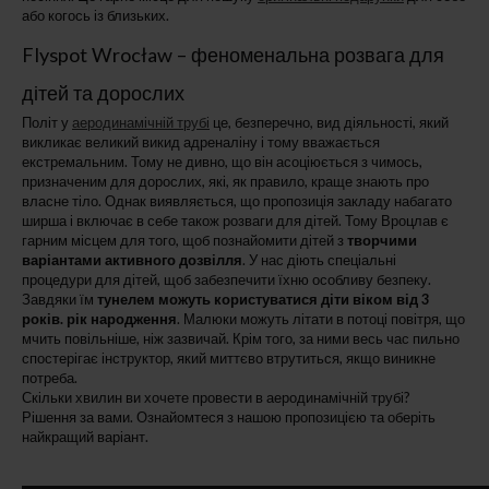
або когось із близьких.
Flyspot Wrocław – феноменальна розвага для
дітей та дорослих
Політ у
аеродинамічній трубі
це, безперечно, вид діяльності, який
викликає великий викид адреналіну і тому вважається
екстремальним. Тому не дивно, що він асоціюється з чимось,
призначеним для дорослих, які, як правило, краще знають про
власне тіло. Однак виявляється, що пропозиція закладу набагато
ширша і включає в себе також розваги для дітей. Тому Вроцлав є
гарним місцем для того, щоб познайомити дітей з
творчими
варіантами активного дозвілля
. У нас діють спеціальні
процедури для дітей, щоб забезпечити їхню особливу безпеку.
Завдяки їм
тунелем можуть користуватися діти віком від 3
років. рік народження
. Малюки можуть літати в потоці повітря, що
мчить повільніше, ніж зазвичай. Крім того, за ними весь час пильно
спостерігає інструктор, який миттєво втрутиться, якщо виникне
потреба.
Скільки хвилин ви хочете провести в аеродинамічній трубі?
Рішення за вами. Ознайомтеся з нашою пропозицією та оберіть
найкращий варіант.