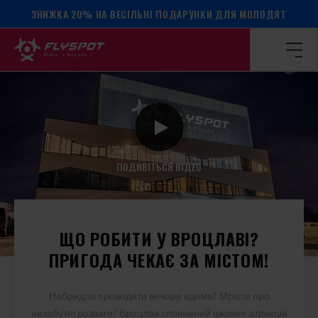
ЗНИЖКА 20% НА ВЕСІЛЬНІ ПОДАРУНКИ ДЛЯ МОЛОДЯТ
Головна сторінка
/
Локації
/
Flyspot у Вроцлаві
FLYSPOT У ВРОЦЛАВІ
ПОДИВІТЬСЯ ВІДЕО
ЩО РОБИТИ У ВРОЦЛАВІ?
ПРИГОДА ЧЕКАЄ ЗА МІСТОМ!
Набридло проводити вечори вдома? Мрієте про
незабутні розваги? Вроцлав сповнений цікавих атракцій