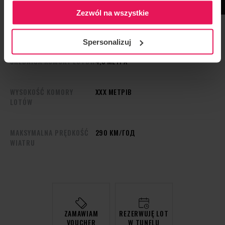
Zezwól na wszystkie
TECHNOLOGIA
СТРОЙНА ЛИТВИНОВА
Spersonalizuj
ŚREDNICA KOMORY LOTÓW
4,3 МЕТРА
WYSOKOŚĆ KOMORY
ХХХ МЕТРІВ
LOTÓW
MAKSYMALNA PRĘDKOŚĆ
290 КМ/ГОД
WIATRU
ZAMAWIAM
REZERWUJĘ LOT
VOUCHER
W TUNELU