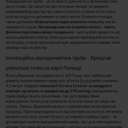
Аеродинамічна труба – це не просто діяльність у фізичному сенсі
цього слова. Це також постріл потужних емоцій, які дарують
неймовірний досвід під час самого польоту, а також після нього,
коли ви згадуєте цей момент зі свого життя. Освіжити спогади
також допоможе
безкоштовне відео власного польоту
, яке ви
отримаєте згодом.
Насправді вам не потрібно нічого – навіть
фізична підготовка вище середнього
– щоб чудово провести час,
вільно ширяючи в повітрі. Вам буде надано відповідний костюм та
аксесуари, а також прискорений курс аеродинамічної камери, який
проведе наш інструктор.
Інноваційна аеродинамічна труба – Вроцлав
унікальна точка на карті Польщі
Філія у Вроцлаві, яка відкрилася у 2019 році, має найбільший
діаметр льотної камери серед усіх об’єктів
Flyspot
який становить
4,3 метра. Завдяки
технології Stroina Litvinov та швидкості
повітря, що мчить зі швидкістю до 290 км/год
, аеродинамічна
труба підійде як для початківців, так і для професійних
користувачів. На місці на любителів польотів чекає не лише сам
тунель. Також є фірмовий магазин з привабливим асортиментом
продукції. Пропозиція варіюється від ваучерів на послуги, які можна
використати у всіх точках Flyspot, до широкого вибору одягу – як
для використання в аеродинамічній камері, так і для повсякденного
носіння. Це гарне місце для пошуку
оригінальні подарунки
для себе