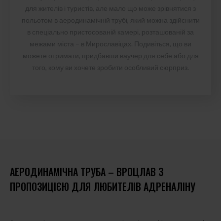
для жителів і туристів, але мало що може зрівнятися з
польотом в аеродинамічній трубі, який можна здійснити
в спеціально пристосованій камері, розташованій за
межами міста – в Мирославіцах. Подивіться, що ви
можете отримати, придбавши ваучер для себе або для
того, кому ви хочете зробити особливий сюрприз.
АЕРОДИНАМІЧНА ТРУБА – ВРОЦЛАВ З
ПРОПОЗИЦІЄЮ ДЛЯ ЛЮБИТЕЛІВ АДРЕНАЛІНУ